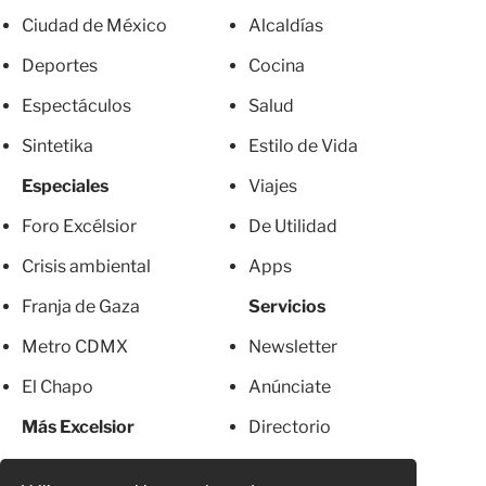
Ciudad de México
Alcaldías
Deportes
Cocina
Espectáculos
Salud
Sintetika
Estilo de Vida
Especiales
Viajes
Foro Excélsior
De Utilidad
Crisis ambiental
Apps
Franja de Gaza
Servicios
Metro CDMX
Newsletter
El Chapo
Anúnciate
Más Excelsior
Directorio
Mujeres
Suscripciones