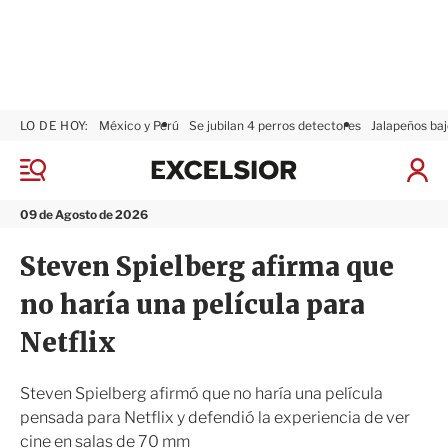
LO DE HOY:
México y Perú
Se jubilan 4 perros detectores
Jalapeños baj
E
x
M
I
c
e
n
n
e
i
09 de Agosto de 2026
ú
l
c
s
i
Steven Spielberg afirma que
i
a
o
r
no haría una película para
r
S
e
Netflix
s
i
ó
Steven Spielberg afirmó que no haría una película
n
pensada para Netflix y defendió la experiencia de ver
cine en salas de 70 mm