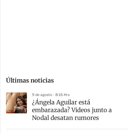
i
r
o
d
n
a
e
r
s
d
e
c
o
Últimas noticias
m
p
9 de agosto - 8:16 Hrs
a
¿Ángela Aguilar está
r
embarazada? Videos junto a
t
Nodal desatan rumores
i
r