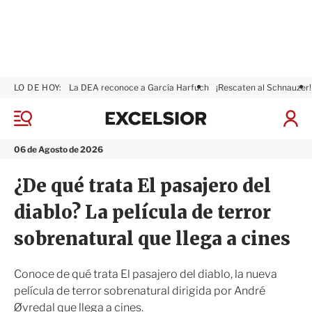
LO DE HOY:
La DEA reconoce a García Harfuch
¡Rescaten al Schnauzer!
E
x
M
I
c
e
n
n
e
i
06 de Agosto de 2026
ú
l
c
s
i
¿De qué trata El pasajero del
i
a
o
r
diablo? La película de terror
r
S
e
sobrenatural que llega a cines
s
i
ó
Conoce de qué trata El pasajero del diablo, la nueva
n
película de terror sobrenatural dirigida por André
Øvredal que llega a cines.