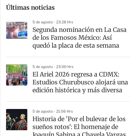
o
Últimas noticias
m
p
5 de agosto - 23:28 Hrs
a
Segunda nominación en La Casa
r
de los Famosos México: Así
t
quedó la placa de esta semana
i
r
5 de agosto - 23:00 Hrs
El Ariel 2026 regresa a CDMX:
Estudios Churubusco alojará una
edición histórica y más diversa
5 de agosto - 21:56 Hrs
Historia de 'Por el bulevar de los
sueños rotos': El homenaje de
Joaquín Sabina a Chavela Vargas