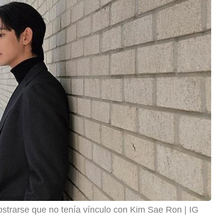
strarse que no tenía vínculo con Kim Sae Ron
IG