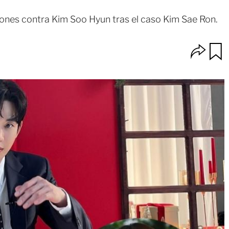
ones contra Kim Soo Hyun tras el caso Kim Sae Ron.
O
u
p
a
c
r
i
d
o
a
n
r
e
s
d
e
c
o
m
p
a
r
t
i
r