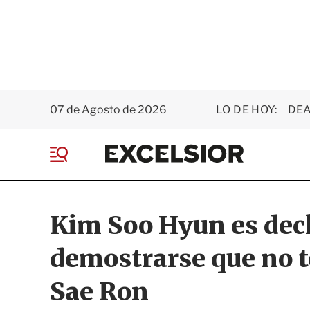
07 de Agosto de 2026
LO DE HOY:
DEA
E
x
M
c
e
e
n
l
ú
s
Kim Soo Hyun es decl
i
o
demostrarse que no t
r
Sae Ron