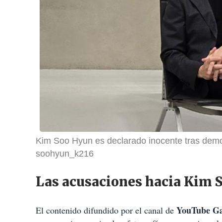
Kim Soo Hyun es declarado inocente tras demo
soohyun_k216
Las acusaciones hacia Kim 
YouTube Ga
El contenido difundido por el canal de