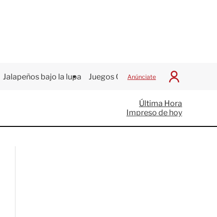
Jalapeños bajo la lupa
Juegos Centroamericanos
Anúnciate
I
n
i
Última Hora
c
Impreso de hoy
i
a
r
S
e
s
i
ó
n