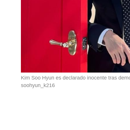
Kim Soo Hyun es declarado inocente tras demo
soohyun_k216