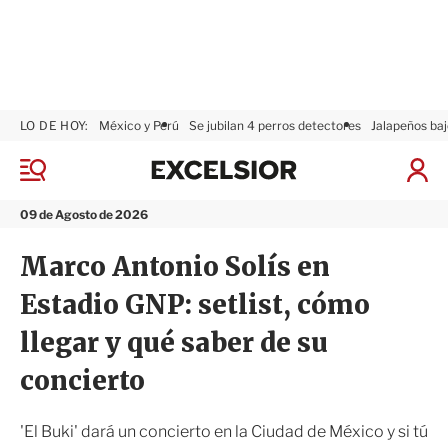
LO DE HOY:
México y Perú
Se jubilan 4 perros detectores
Jalapeños baj
E
x
M
I
c
e
n
n
e
i
09 de Agosto de 2026
ú
l
c
s
i
Marco Antonio Solís en
i
a
o
r
Estadio GNP: setlist, cómo
r
S
e
llegar y qué saber de su
s
i
concierto
ó
n
'El Buki' dará un concierto en la Ciudad de México y si tú