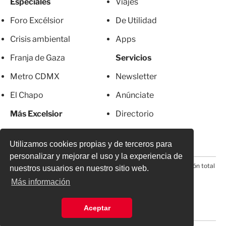
Especiales
Viajes
Foro Excélsior
De Utilidad
Crisis ambiental
Apps
Franja de Gaza
Servicios
Metro CDMX
Newsletter
El Chapo
Anúnciate
Más Excelsior
Directorio
Mujeres
Suscripciones
Utilizamos cookies propias y de terceros para
personalizar y mejorar el uso y la experiencia de
© 2026 Todos los derechos reservados. Prohibida la reproducción total
nuestros usuarios en nuestro sitio web.
o parcial, incluyendo cualquier medio electrónico*
Más información
Aceptar