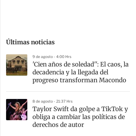
s
d
e
c
o
Últimas noticias
m
p
9 de agosto - 4:00 Hrs
a
'Cien años de soledad'': El caos, la
r
decadencia y la llegada del
t
progreso transforman Macondo
i
r
8 de agosto - 21:37 Hrs
Taylor Swift da golpe a TikTok y
obliga a cambiar las políticas de
derechos de autor