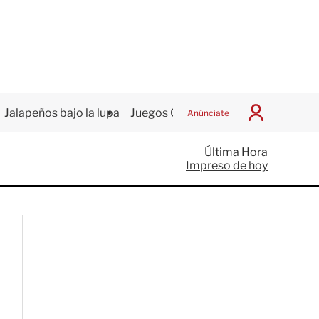
Jalapeños bajo la lupa
Juegos Centroamericanos
Anúnciate
I
n
i
Última Hora
c
Impreso de hoy
i
a
r
S
e
s
i
ó
n