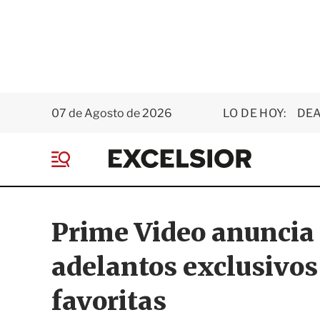
07 de Agosto de 2026
LO DE HOY:
DEA
E
x
M
c
e
e
n
l
ú
s
Prime Video anuncia 
i
o
adelantos exclusivos
r
favoritas