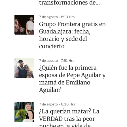
transformaciones de
Charlize Theron en el
cine
7 de agosto - 8:13 Hrs
Grupo Frontera gratis en
Guadalajara: fecha,
horario y sede del
concierto
7 de agosto - 7:51 Hrs
¿Quién fue la primera
esposa de Pepe Aguilar y
mamá de Emiliano
Aguilar?
7 de agosto - 6:30 Hrs
¿La querían matar? La
VERDAD tras la peor
noche en la vida de