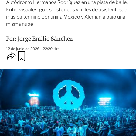
Autódromo Hermanos Rodríguez en una pista de baile.
Entre visuales, goles históricos y miles de asistentes, la
música terminó por unir a México y Alemania bajo una
misma nube
Por:
Jorge Emilio Sánchez
12 de junio de 2026 - 22:20 Hrs
O
G
u
p
a
c
r
i
d
o
a
n
r
e
s
d
e
c
o
m
p
a