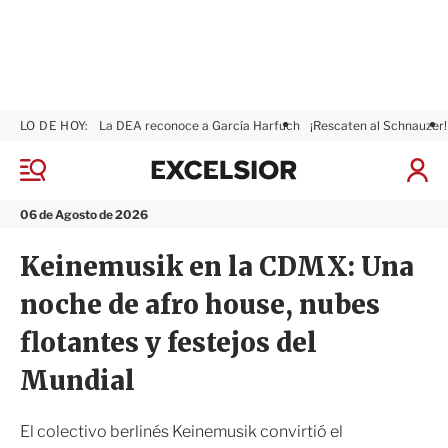
LO DE HOY:
La DEA reconoce a García Harfuch
¡Rescaten al Schnauzer!
E
x
M
I
c
e
n
n
e
i
06 de Agosto de 2026
ú
l
c
s
i
Keinemusik en la CDMX: Una
i
a
o
r
noche de afro house, nubes
r
S
e
flotantes y festejos del
s
i
Mundial
ó
n
El colectivo berlinés Keinemusik convirtió el