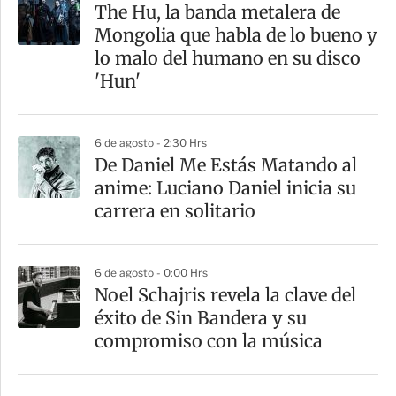
a
The Hu, la banda metalera de
r
Mongolia que habla de lo bueno y
t
lo malo del humano en su disco
i
'Hun'
r
6 de agosto - 2:30 Hrs
De Daniel Me Estás Matando al
anime: Luciano Daniel inicia su
carrera en solitario
6 de agosto - 0:00 Hrs
Noel Schajris revela la clave del
éxito de Sin Bandera y su
compromiso con la música