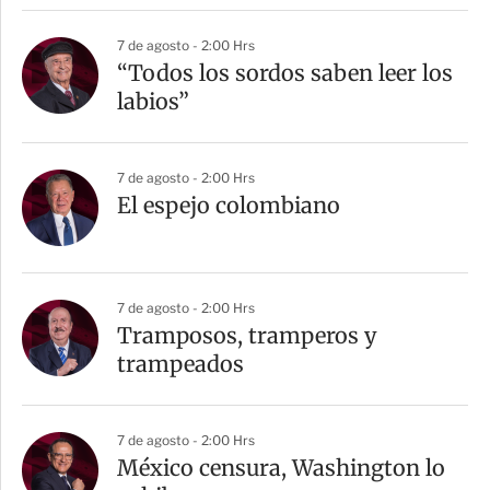
r
7 de agosto - 2:00 Hrs
“Todos los sordos saben leer los
labios”
7 de agosto - 2:00 Hrs
El espejo colombiano
7 de agosto - 2:00 Hrs
Tramposos, tramperos y
trampeados
7 de agosto - 2:00 Hrs
México censura, Washington lo