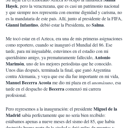
Hayek
, pero la veracruzana, que es casi un patrimonio nacional
y que siempre nos representa con enorme dignidad y carisma, no
es la mandataria de este país. Allí, junto al presidente de la FIFA,
Gianni Infantino
Salma
, debió estar la Presidenta, no
.
Me tocó estar en el Azteca, era una de mis primeras asignaciones
como reportero, cuando se inauguró el Mundial del 86. Ese
tarde, para mí inigualable, estuvimos en el estadio con mi
Antonio
queridísimo amigo, ya prematuramente fallecido,
Marimón
, uno de los mejores periodistas que he conocido.
Unos días después, terminada la final, que ganó Argentina
contra Alemania, y vaya que ese día fue importante en mi vida,
Manuel Becerra Acosta
me dio mi plaza en el
unomásuno
, esa
Becerra
tarde en el despacho de
comenzó mi carrera
profesional.
Miguel
de la
Pero regresemos a la inauguración: el presidente
Madrid
sabía perfectamente que no sería bien recibido:
estábamos apenas a nueve meses del sismo del 85, que había
destruido buena parte de la ciudad y dejó miles de muertos y