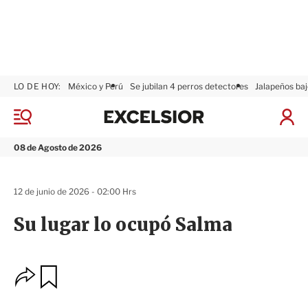
LO DE HOY:
México y Perú
Se jubilan 4 perros detectores
Jalapeños baj
E
x
M
I
c
e
n
n
e
i
08 de Agosto de 2026
ú
l
c
s
i
i
a
12 de junio de 2026 - 02:00 Hrs
o
r
r
S
Su lugar lo ocupó Salma
e
s
i
ó
O
G
n
u
p
a
c
r