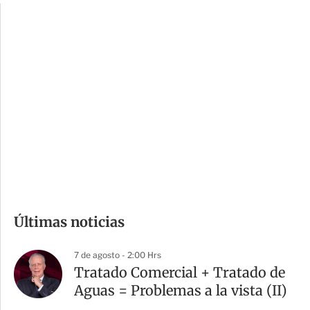
c
a
i
r
o
d
n
a
e
r
s
d
e
c
o
m
Últimas noticias
p
a
7 de agosto - 2:00 Hrs
r
Tratado Comercial + Tratado de
t
Aguas = Problemas a la vista (II)
i