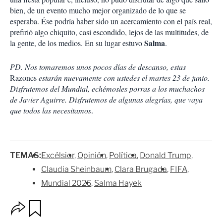
bien, de un evento mucho mejor organizado de lo que se
esperaba. Ése podría haber sido un acercamiento con el país real,
prefirió algo chiquito, casi escondido, lejos de las multitudes, de
Salma
la gente, de los medios. En su lugar estuvo
.
PD. Nos tomaremos unos pocos días de descanso, estas
Razones
estarán nuevamente con ustedes el martes 23 de junio.
Disfrutemos del Mundial, echémosles porras a los muchachos
de Javier Aguirre. Disfrutemos de algunas alegrías, que vaya
que todos las necesitamos
.
TEMAS:
Excélsior
Opinión
Política
Donald Trump
Claudia Sheinbaum
Clara Brugada
FIFA
Mundial 2026
Salma Hayek
O
G
p
u