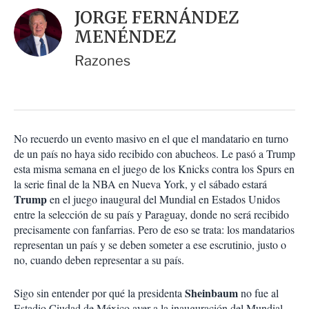
i
d
JORGE FERNÁNDEZ
o
a
n
MENÉNDEZ
r
e
s
Razones
d
e
c
o
m
p
No recuerdo un evento masivo en el que el mandatario en turno
a
de un país no haya sido recibido con abucheos. Le pasó a Trump
r
esta misma semana en el juego de los Knicks contra los Spurs en
t
la serie final de la NBA en Nueva York, y el sábado estará
i
Trump
en el juego inaugural del Mundial en Estados Unidos
r
entre la selección de su país y Paraguay, donde no será recibido
precisamente con fanfarrias. Pero de eso se trata: los mandatarios
representan un país y se deben someter a ese escrutinio, justo o
no, cuando deben representar a su país.
Sheinbaum
Sigo sin entender por qué la presidenta
no fue al
Estadio Ciudad de México ayer a la inauguración del Mundial