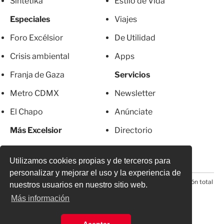
Sintetika
Estilo de Vida
Especiales
Viajes
Foro Excélsior
De Utilidad
Crisis ambiental
Apps
Franja de Gaza
Servicios
Metro CDMX
Newsletter
El Chapo
Anúnciate
Más Excelsior
Directorio
Mujeres
Suscripciones
Utilizamos cookies propias y de terceros para
personalizar y mejorar el uso y la experiencia de
© 2026 Todos los derechos reservados. Prohibida la reproducción total
nuestros usuarios en nuestro sitio web.
o parcial, incluyendo cualquier medio electrónico*
Más información