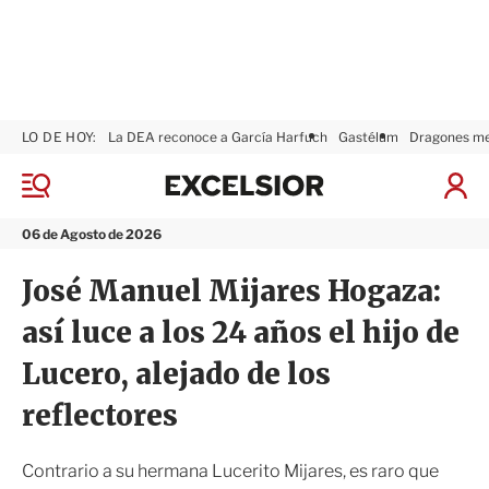
LO DE HOY:
La DEA reconoce a García Harfuch
Gastélum
Dragones m
E
x
M
I
c
e
n
n
e
i
06 de Agosto de 2026
ú
l
c
s
i
José Manuel Mijares Hogaza:
i
a
o
r
así luce a los 24 años el hijo de
r
S
e
Lucero, alejado de los
s
i
reflectores
ó
n
Contrario a su hermana Lucerito Mijares, es raro que