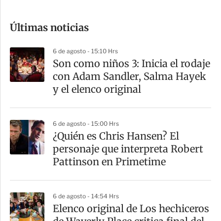
c
o
Últimas noticias
m
p
6 de agosto - 15:10 Hrs
a
Son como niños 3: Inicia el rodaje
r
con Adam Sandler, Salma Hayek
t
y el elenco original
i
r
6 de agosto - 15:00 Hrs
¿Quién es Chris Hansen? El
personaje que interpreta Robert
Pattinson en Primetime
6 de agosto - 14:54 Hrs
Elenco original de Los hechiceros