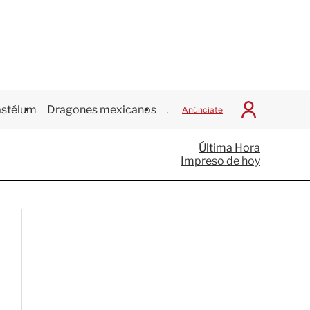
stélum
Dragones mexicanos
Juegos Centroamericanos
Anúnciate
I
n
i
Última Hora
c
Impreso de hoy
i
a
r
S
e
s
i
ó
n