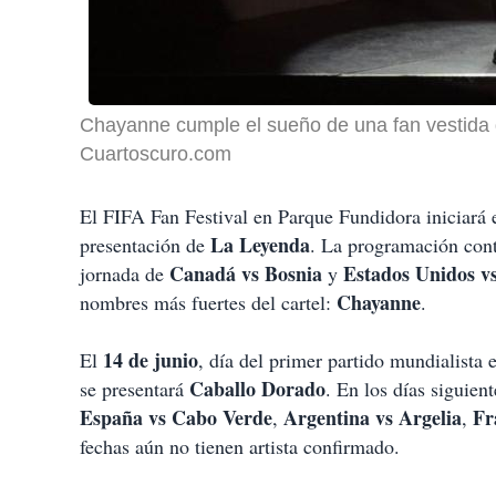
Chayanne cumple el sueño de una fan vestida d
Cuartoscuro.com
El FIFA Fan Festival en Parque Fundidora iniciará 
La Leyenda
presentación de
. La programación con
Canadá vs Bosnia
Estados Unidos v
jornada de
y
Chayanne
nombres más fuertes del cartel:
.
14 de junio
El
, día del primer partido mundialist
Caballo Dorado
se presentará
. En los días siguie
España vs Cabo Verde
Argentina vs Argelia
Fr
,
,
fechas aún no tienen artista confirmado.