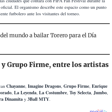
as ciudades que contará con FIFA Fan Festival durante la
ficial. El organismo describe este espacio como un punto
ente futbolero ante los visitantes del torneo.
del mundo a bailar Torero para el Día
 Grupo Firme, entre los artistas
Chayanne
Imagine Dragons
Grupo Firme
Enrique
acan
,
,
,
Dorado
La Leyenda
La Costumbre
Toy Selecta
Jumbo
,
,
,
,
,
ra Dinamita
3Ball MTY
y
.