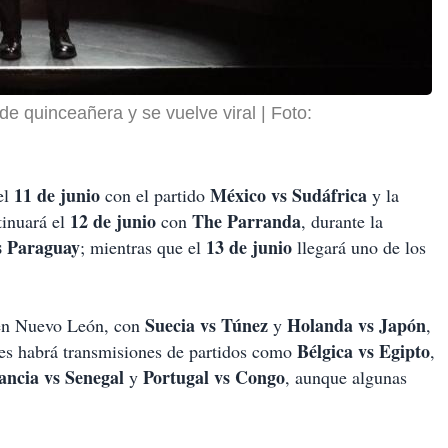
e quinceañera y se vuelve viral
Foto:
11 de junio
México vs Sudáfrica
el
con el partido
y la
12 de junio
The Parranda
tinuará el
con
, durante la
s Paraguay
13 de junio
; mientras que el
llegará uno de los
Suecia vs Túnez
Holanda vs Japón
a en Nuevo León, con
y
,
Bélgica vs Egipto
ntes habrá transmisiones de partidos como
,
ancia vs Senegal
Portugal vs Congo
y
, aunque algunas