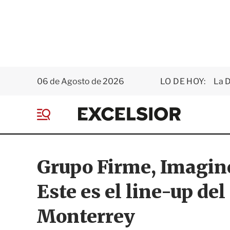
06 de Agosto de 2026
LO DE HOY:
La D
E
x
M
c
e
e
n
l
ú
s
Grupo Firme, Imagin
i
o
Este es el line-up del
r
Monterrey