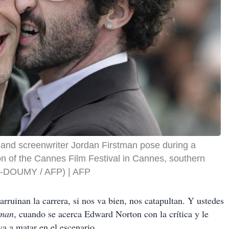
 and screenwriter Jordan Firstman pose during a
tion of the Cannes Film Festival in Cannes, southern
AL-DOUMY / AFP)
AFP
rruinan la carrera, si nos va bien, nos catapultan. Y ustedes
dman
, cuando se acerca Edward Norton con la crítica y le
va a matar en el escenario.