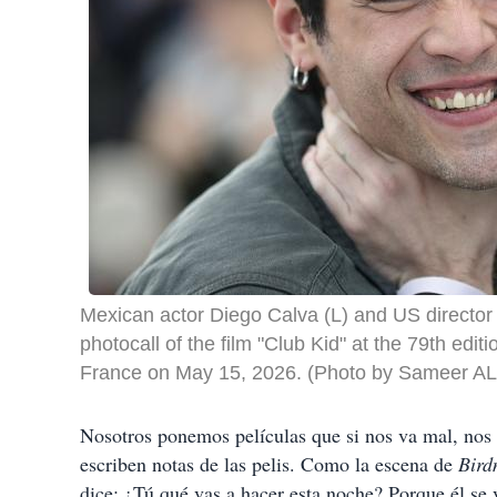
Mexican actor Diego Calva (L) and US director
photocall of the film "Club Kid" at the 79th edi
France on May 15, 2026. (Photo by Sameer 
Nosotros ponemos películas que si nos va mal, nos a
escriben notas de las pelis. Como la escena de
Bir
dice: ¿Tú qué vas a hacer esta noche? Porque él se 