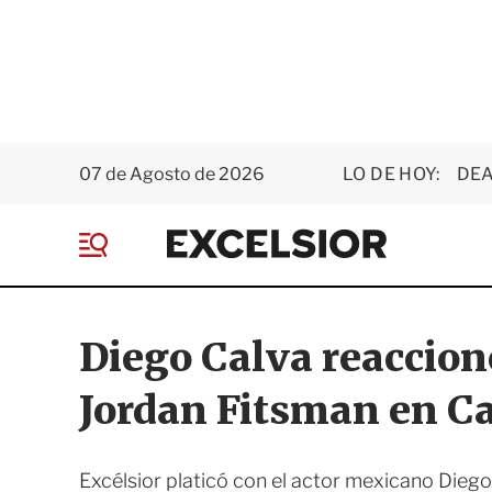
07 de Agosto de 2026
LO DE HOY:
DEA
E
x
M
c
e
e
n
l
ú
s
Diego Calva reaccionó
i
o
Jordan Fitsman en C
r
Excélsior platicó con el actor mexicano Diego