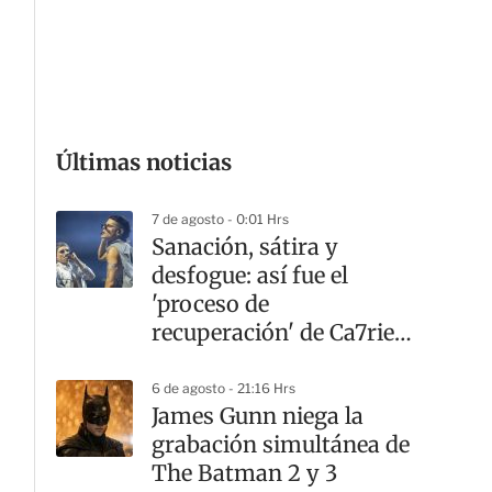
G
Últimas noticias
7 de agosto - 0:01 Hrs
Sanación, sátira y
desfogue: así fue el
'proceso de
recuperación' de Ca7riel
y Paco Amoroso en
CDMX
6 de agosto - 21:16 Hrs
James Gunn niega la
grabación simultánea de
The Batman 2 y 3