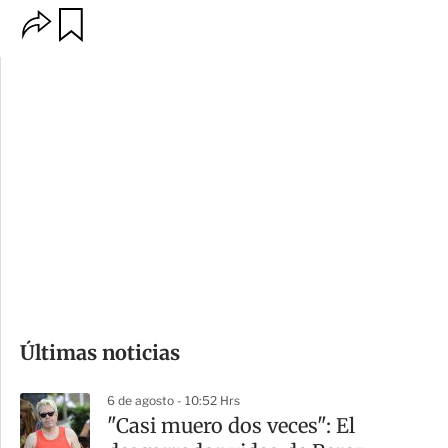
O
G
p
u
c
a
i
r
o
d
n
a
e
r
s
d
e
c
o
Últimas noticias
m
p
6 de agosto - 10:52 Hrs
a
"Casi muero dos veces": El
r