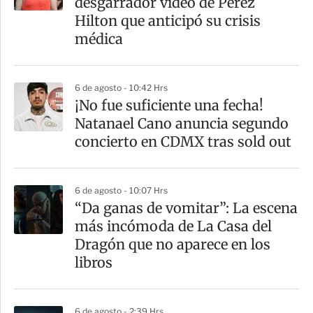
desgarrador video de Perez
t
Hilton que anticipó su crisis
i
médica
r
6 de agosto - 10:42 Hrs
¡No fue suficiente una fecha!
Natanael Cano anuncia segundo
concierto en CDMX tras sold out
6 de agosto - 10:07 Hrs
“Da ganas de vomitar”: La escena
más incómoda de La Casa del
Dragón que no aparece en los
libros
6 de agosto - 2:39 Hrs