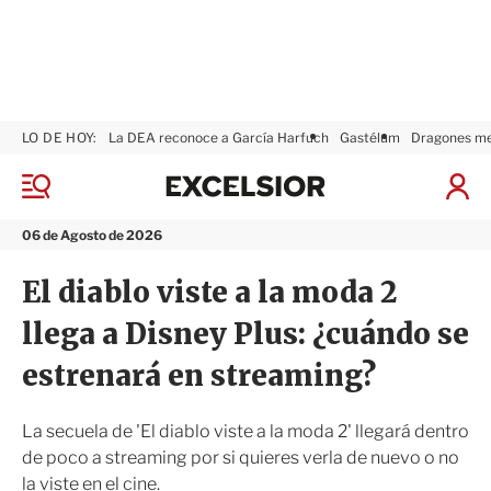
LO DE HOY:
La DEA reconoce a García Harfuch
Gastélum
Dragones m
E
x
M
I
c
e
n
n
e
i
06 de Agosto de 2026
ú
l
c
s
i
El diablo viste a la moda 2
i
a
o
r
llega a Disney Plus: ¿cuándo se
r
S
e
estrenará en streaming?
s
i
ó
La secuela de 'El diablo viste a la moda 2' llegará dentro
n
de poco a streaming por si quieres verla de nuevo o no
la viste en el cine.