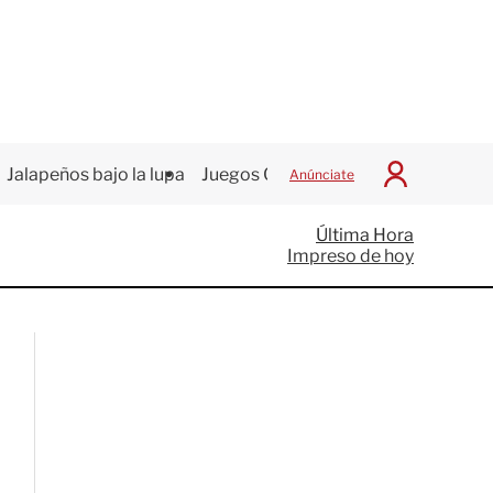
Jalapeños bajo la lupa
Juegos Centroamericanos
Anúnciate
I
n
i
Última Hora
c
Impreso de hoy
i
a
r
S
e
s
i
ó
n