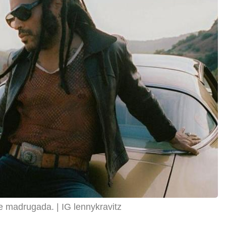
de madrugada.
IG lennykravitz