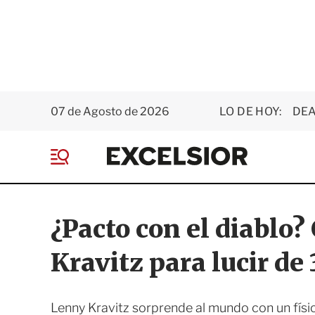
07 de Agosto de 2026
LO DE HOY:
DEA
E
x
M
c
e
e
n
l
ú
s
¿Pacto con el diablo
i
o
Kravitz para lucir de
r
Lenny Kravitz sorprende al mundo con un físic