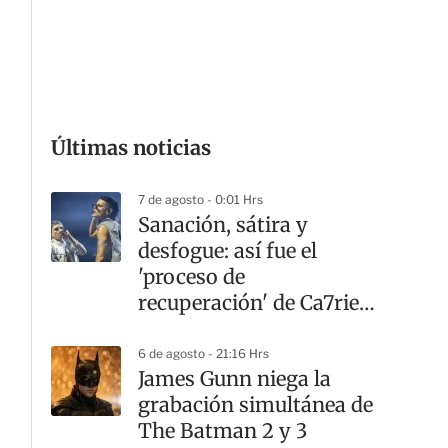
G
Últimas noticias
7 de agosto - 0:01 Hrs
Sanación, sátira y
desfogue: así fue el
'proceso de
recuperación' de Ca7riel
y Paco Amoroso en
CDMX
6 de agosto - 21:16 Hrs
James Gunn niega la
grabación simultánea de
The Batman 2 y 3