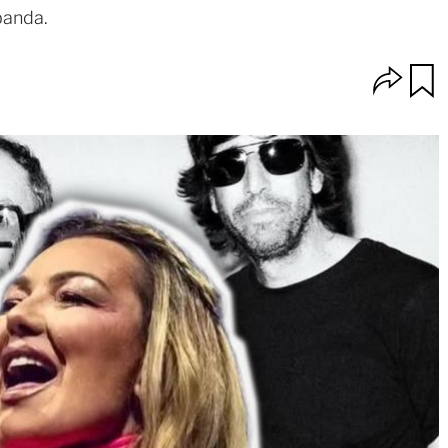
banda.
O
u
p
a
c
r
i
d
o
a
n
r
e
s
d
e
c
o
m
p
a
r
t
i
r