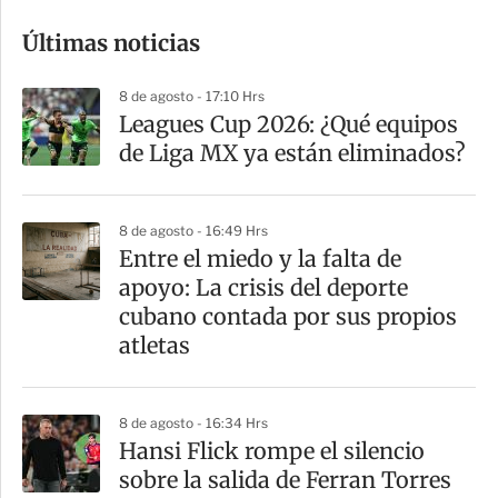
o
Últimas noticias
m
p
8 de agosto - 17:10 Hrs
a
Leagues Cup 2026: ¿Qué equipos
r
de Liga MX ya están eliminados?
t
i
8 de agosto - 16:49 Hrs
r
Entre el miedo y la falta de
apoyo: La crisis del deporte
cubano contada por sus propios
atletas
8 de agosto - 16:34 Hrs
Hansi Flick rompe el silencio
sobre la salida de Ferran Torres