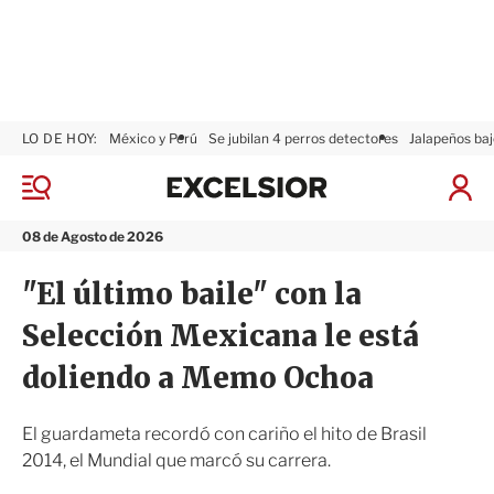
LO DE HOY:
México y Perú
Se jubilan 4 perros detectores
Jalapeños baj
E
x
M
I
c
e
n
n
e
i
08 de Agosto de 2026
ú
l
c
s
i
"El último baile" con la
i
a
o
r
Selección Mexicana le está
r
S
e
doliendo a Memo Ochoa
s
i
ó
El guardameta recordó con cariño el hito de Brasil
n
2014, el Mundial que marcó su carrera.