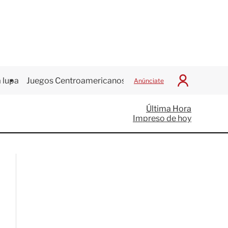
 lupa
Juegos Centroamericanos
Anúnciate
I
n
i
Última Hora
c
Impreso de hoy
i
a
r
S
e
s
i
ó
n