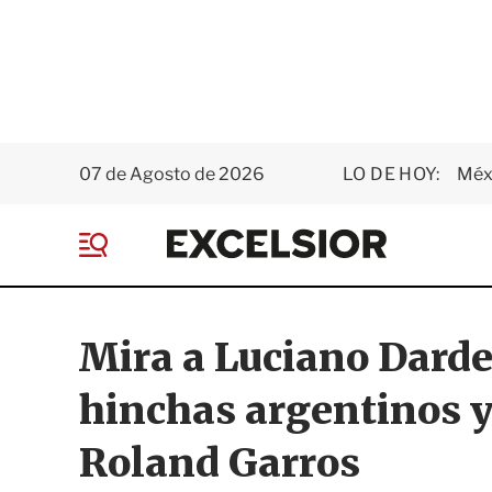
07 de Agosto de 2026
LO DE HOY:
Méxi
E
x
M
c
e
e
n
l
ú
s
Mira a Luciano Darde
i
o
hinchas argentinos 
r
Roland Garros