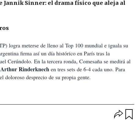
e Jannik Sinner: el drama físico que aleja al
ros
TP) logra meterse de lleno al Top 100 mundial e iguala su
rgentina firma así un día histórico en París tras la
el Cerúndolo. En la tercera ronda, Comesaña se medirá al
Arthur Rinderknech
l
en tres sets de 6-4 cada uno. Para
el doloroso desprecio de su propia gente.
O
p
u
c
a