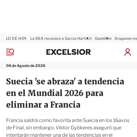
LO DE HOY:
La DEA reconoce a García Harfuch
Gastélum
Dragones m
E
x
M
I
c
e
n
n
e
i
06 de Agosto de 2026
ú
l
c
s
i
Suecia 'se abraza' a tendencia
i
a
o
r
en el Mundial 2026 para
r
S
e
eliminar a Francia
s
i
ó
Francia saldrá como favorita ante Suecia en los 16avos
n
de Final, sin embargo, Viktor Gyökeres aseguró que
intentarán mantener una de las tendencias en el