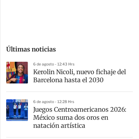
s
d
e
c
o
Últimas noticias
m
p
6 de agosto - 12:43 Hrs
a
Kerolin Nicoli, nuevo fichaje del
r
Barcelona hasta el 2030
t
i
6 de agosto - 12:28 Hrs
r
Juegos Centroamericanos 2026:
México suma dos oros en
natación artística