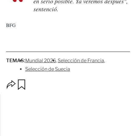
en serio posible. Ya veremos después",
sentenció.
BFG
TEMAS:
Mundial 2026
Selección de Francia
Selección de Suecia
O
G
p
u
c
a
i
r
o
d
n
a
e
r