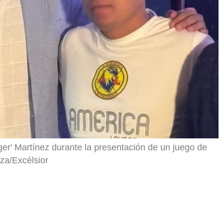
r
gger' Martínez durante la presentación de un juego de
za/Excélsior