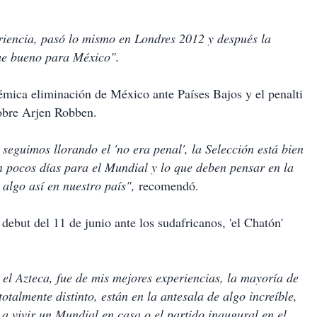
iencia, pasó lo mismo en Londres 2012 y después la
fue bueno para México".
lémica eliminación de México ante Países Bajos y el penalti
obre Arjen Robben.
 seguimos llorando el 'no era penal', la Selección está bien
an pocos días para el Mundial y lo que deben pensar en la
z algo así en nuestro país",
recomendó.
l debut del 11 de junio ante los sudafricanos, 'el Chatón'
 el Azteca, fue de mis mejores experiencias, la mayoría de
otalmente distinto, están en la antesala de algo increíble,
 a vivir un Mundial en casa o el partido inaugural en el