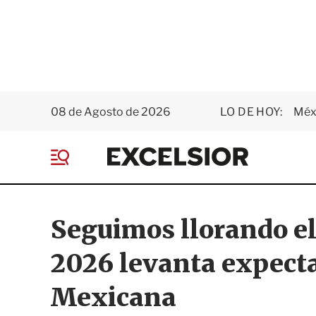
08 de Agosto de 2026
LO DE HOY:
Méxi
E
x
M
c
e
e
n
l
ú
s
Seguimos llorando el
i
o
2026 levanta expecta
r
Mexicana