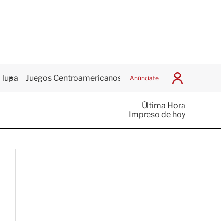
 lupa
Juegos Centroamericanos
Anúnciate
I
n
i
Última Hora
c
Impreso de hoy
i
a
r
S
e
s
i
ó
n