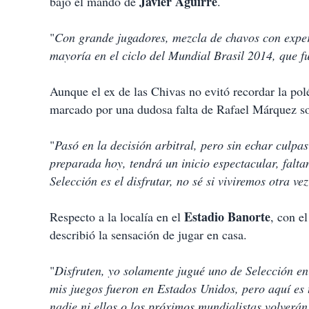
Javier Aguirre
bajo el mando de
.
"
Con grande jugadores, mezcla de chavos con exper
mayoría en el ciclo del Mundial Brasil 2014, que 
Aunque el ex de las Chivas no evitó recordar la po
marcado por una dudosa falta de Rafael Márquez s
"
Pasó en la decisión arbitral, pero sin echar culpas
preparada hoy, tendrá un inicio espectacular, falt
Selección es el disfrutar, no sé si viviremos otra ve
Estadio Banorte
Respecto a la localía en el
, con e
describió la sensación de jugar en casa.
"
Disfruten, yo solamente jugué uno de Selección en
mis juegos fueron en Estados Unidos, pero aquí es t
nadie ni ellos o los próximos mundialistas volverán