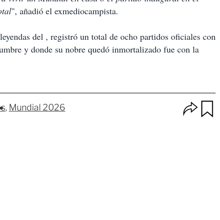
otal
", añadió el exmediocampista.
leyendas del , registró un total de ocho partidos oficiales con
umbre y donde su nobre quedó inmortalizado fue con la
O
os
Mundial 2026
p
u
c
a
i
r
o
d
n
a
e
r
s
d