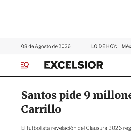
08 de Agosto de 2026
LO DE HOY:
Méxi
E
x
M
c
e
e
n
l
ú
s
Santos pide 9 millon
i
o
Carrillo
r
El futbolista revelación del Clausura 2026 re