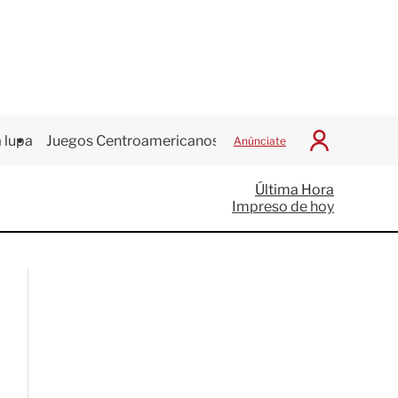
 lupa
Juegos Centroamericanos
Anúnciate
I
n
i
Última Hora
c
Impreso de hoy
i
a
r
S
e
s
i
ó
n