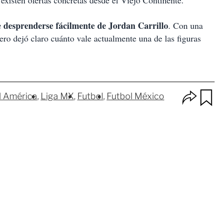
existen ofertas concretas desde el Viejo Continente.
e desprenderse fácilmente de Jordan Carrillo
. Con una
ero dejó claro cuánto vale actualmente una de las figuras
O
l América
Liga MX
Futbol
Futbol México
p
u
c
a
i
r
o
d
n
a
e
r
s
d
e