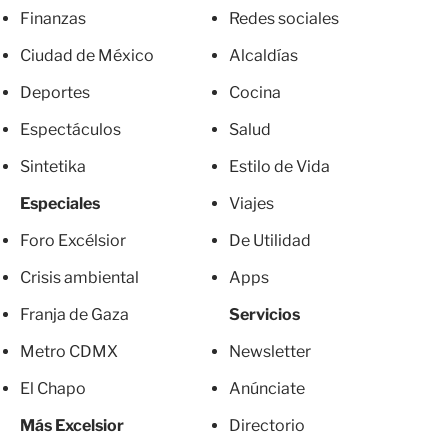
Finanzas
Redes sociales
Ciudad de México
Alcaldías
Deportes
Cocina
Espectáculos
Salud
Sintetika
Estilo de Vida
Especiales
Viajes
Foro Excélsior
De Utilidad
Crisis ambiental
Apps
Franja de Gaza
Servicios
Metro CDMX
Newsletter
El Chapo
Anúnciate
Más Excelsior
Directorio