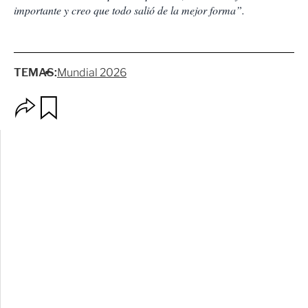
importante y creo que todo salió de la mejor forma”.
TEMAS:
Mundial 2026
O
G
p
u
c
a
i
r
o
d
n
a
e
r
s
d
e
c