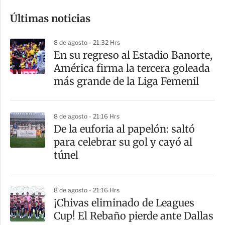
o
Últimas noticias
m
p
8 de agosto - 21:32 Hrs
a
En su regreso al Estadio Banorte,
r
América firma la tercera goleada
t
más grande de la Liga Femenil
i
r
8 de agosto - 21:16 Hrs
De la euforia al papelón: saltó
para celebrar su gol y cayó al
túnel
8 de agosto - 21:16 Hrs
¡Chivas eliminado de Leagues
Cup! El Rebaño pierde ante Dallas