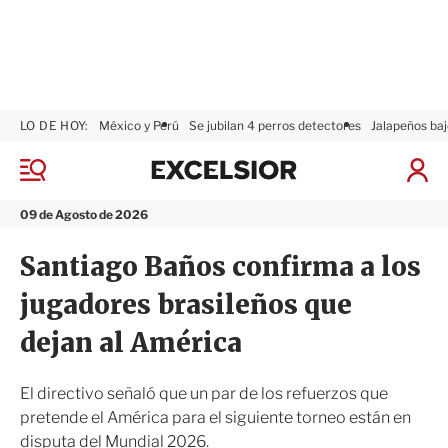
LO DE HOY:
México y Perú
Se jubilan 4 perros detectores
Jalapeños baj
E
x
M
I
c
e
n
n
e
i
09 de Agosto de 2026
ú
l
c
s
i
Santiago Baños confirma a los
i
a
o
r
jugadores brasileños que
r
S
e
dejan al América
s
i
ó
El directivo señaló que un par de los refuerzos que
n
pretende el América para el siguiente torneo están en
disputa del Mundial 2026.