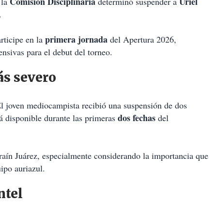
Comisión Disciplinaria
Uriel
 la
determinó suspender a
.
primera jornada
rticipe en la
del Apertura 2026,
ensivas para el debut del torneo.
ás severo
El joven mediocampista recibió una suspensión de dos
dos fechas
á disponible durante las primeras
del
fraín Juárez, especialmente considerando la importancia que
uipo auriazul.
ntel