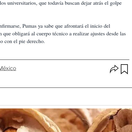
s universitarios, que todavía buscan dejar atrás el golpe
nfirmarse, Pumas ya sabe que afrontará el inicio del
n que obligará al cuerpo técnico a realizar ajustes desde las
o con el pie derecho.
O
 México
p
u
c
a
i
r
o
d
n
a
e
r
s