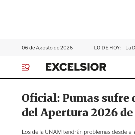
06 de Agosto de 2026
LO DE HOY:
La D
E
x
M
c
e
e
n
l
ú
s
Oficial: Pumas sufre d
i
o
del Apertura 2026 d
r
Los de la UNAM tendrán problemas desde el a