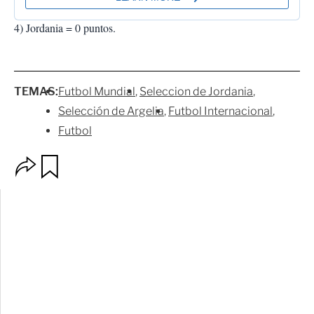
4) Jordania = 0 puntos.
TEMAS:
Futbol Mundial
Seleccion de Jordania
Selección de Argelia
Futbol Internacional
Futbol
O
G
p
u
c
a
i
r
o
d
n
a
e
r
s