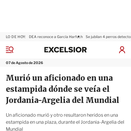
LO DE HOY:
DEA reconoce a García Harfuch
Se jubilan 4 perros detecto
E
x
M
I
c
e
n
n
e
i
07 de Agosto de 2026
ú
l
c
s
i
Murió un aficionado en una
i
a
o
r
estampida dónde se veía el
r
S
e
Jordania-Argelia del Mundial
s
i
ó
Un aficionado murió y otro resultaron heridos en una
n
estampida en una plaza, durante el Jordania-Argelia del
Mundial