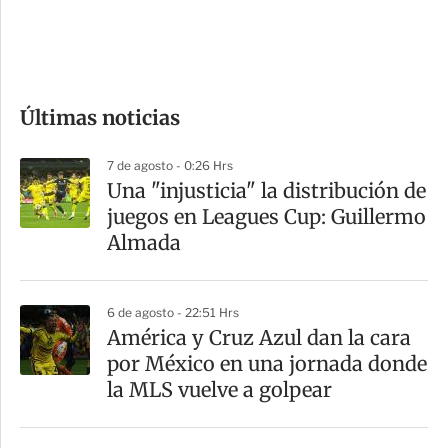
d
e
c
o
Últimas noticias
m
p
7 de agosto - 0:26 Hrs
a
Una "injusticia" la distribución de
r
juegos en Leagues Cup: Guillermo
t
Almada
i
r
6 de agosto - 22:51 Hrs
América y Cruz Azul dan la cara
por México en una jornada donde
la MLS vuelve a golpear