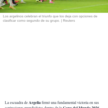
t
i
r
Los argelinos celebran el triunfo que los deja con opciones de
clasificar como segundo de su grupo.
Reuters
Argelia
La escuadra de
firmó una fundamental victoria en sus
Copa del Mundo 2026
aspiraciones mundialistas dentro de la
.