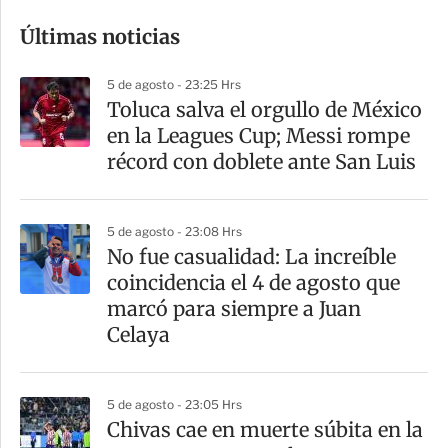
o
Últimas noticias
m
p
5 de agosto - 23:25 Hrs
a
Toluca salva el orgullo de México
r
en la Leagues Cup; Messi rompe
t
récord con doblete ante San Luis
i
r
5 de agosto - 23:08 Hrs
No fue casualidad: La increíble
coincidencia el 4 de agosto que
marcó para siempre a Juan
Celaya
5 de agosto - 23:05 Hrs
Chivas cae en muerte súbita en la