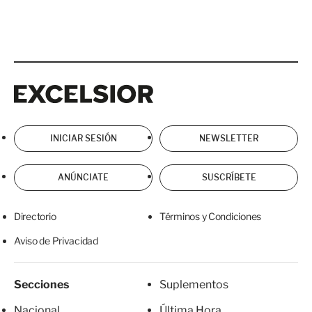
Excelsior
Excelsior
INICIAR SESIÓN
NEWSLETTER
ANÚNCIATE
SUSCRÍBETE
Directorio
Términos y Condiciones
Aviso de Privacidad
Secciones
Suplementos
Nacional
Última Hora