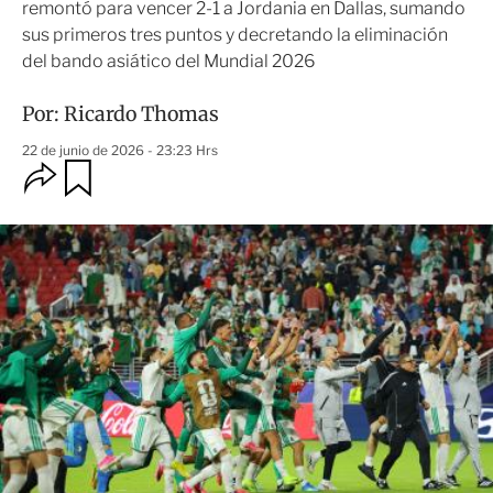
remontó para vencer 2-1 a Jordania en Dallas, sumando
sus primeros tres puntos y decretando la eliminación
del bando asiático del Mundial 2026
Por:
Ricardo Thomas
22 de junio de 2026 - 23:23 Hrs
O
G
u
p
a
c
r
i
d
o
a
n
r
e
s
d
e
c
o
m
p
a
r