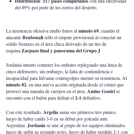
Distribución
517 pases completados
:
con una efectividad
del 89% por parte de los zorros del desierto.
minuto 69
La insistencia ofensiva rindió frutos al
, cuando el
Benbouali
atacante
selló el empate provisional al conectar un
sólido frentazo en el área chica derivado de un tiro de
Zarpazo final y panorama del Grupo J
esquina.
Jordania intentó contener los embates replegando una línea de
cinco defensores; sin embargo, la falta de contundencia e
incapacidad para hilvanar contragolpes mermó su resistencia. Al
minuto 82
, en una nueva acción originada desde el córner que
Amine Gouiri
provocó una maraña de cuerpos en el área,
se
2-1
encontró con el balón para definir el
definitivo.
Argelia
Con este resultado,
suma sus primeros tres puntos,
luego de haber caído 3-0 en su debut por goleada ante
Jordania
Argentina.
se une al grupo de los equipos eliminados
luego de sufrir su segundo revés, luego de haber perdido 2-1 con