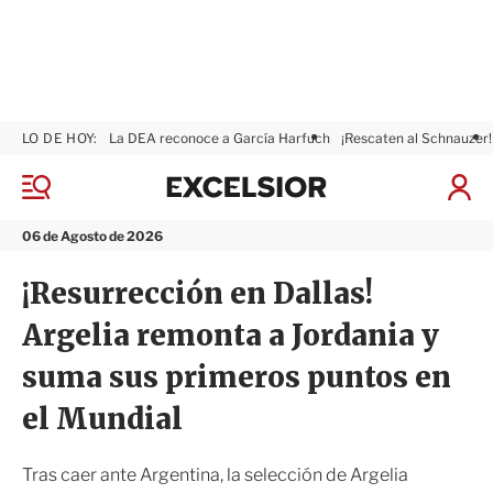
LO DE HOY:
La DEA reconoce a García Harfuch
¡Rescaten al Schnauzer!
E
x
M
I
c
e
n
n
e
i
06 de Agosto de 2026
ú
l
c
s
i
¡Resurrección en Dallas!
i
a
o
r
Argelia remonta a Jordania y
r
S
e
suma sus primeros puntos en
s
i
el Mundial
ó
n
Tras caer ante Argentina, la selección de Argelia