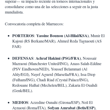
superar— su impacto reciente en torneos internacionales y
consolidarse como una de las selecciones a seguir en la justa
mundialista.
Convocatoria completa de Marruecos:
PORTEROS
Yassine Bounou (Al-Hilal/KSA)
:
, Munir El
Kajoui (RS Berkane/MAR), Ahmed Reda Tagnaouti (AS
FAR)
DEFENSAS
Achraf Hakimi (PSG/FRA)
:
, Noussair
Mazraoui (Manchester United/ING), Anass Salah-Eddine
(PSV Eindhoven/NED), Youssef Belammari (Al
Ahly/EGI), Nayef Aguerd (Marsella/FRA), Issa Diop
(Fulham/ING), Chadi Riad (Crystal Palace/ING),
Redouane Halhal (Mechelen/BEL), Zakaria El Ouahdi
(Genk/BEL).
MEDIOS
: Azzedine Ounahi (Girona/ESP), Neil El
Sofyan Amrabat (Betis/ESP)
Aynaoui (Roma/ITA),
,