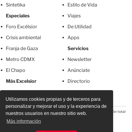
Sintetika
Estilo de Vida
Especiales
Viajes
Foro Excélsior
De Utilidad
Crisis ambiental
Apps
Franja de Gaza
Servicios
Metro CDMX
Newsletter
El Chapo
Anúnciate
Más Excelsior
Directorio
Mujeres
Suscripciones
Utilizamos cookies propias y de terceros para
personalizar y mejorar el uso y la experiencia de
© 2026 Todos los derechos reservados. Prohibida la reproducción total
nuestros usuarios en nuestro sitio web.
o parcial, incluyendo cualquier medio electrónico*
Más información