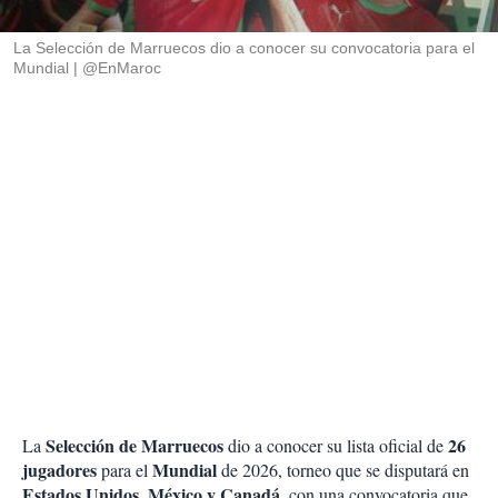
i
r
La Selección de Marruecos dio a conocer su convocatoria para el
Mundial
@EnMaroc
Selección de Marruecos
26
La
dio a conocer su lista oficial de
jugadores
Mundial
para el
de 2026, torneo que se disputará en
Estados Unidos, México y Canadá
, con una convocatoria que