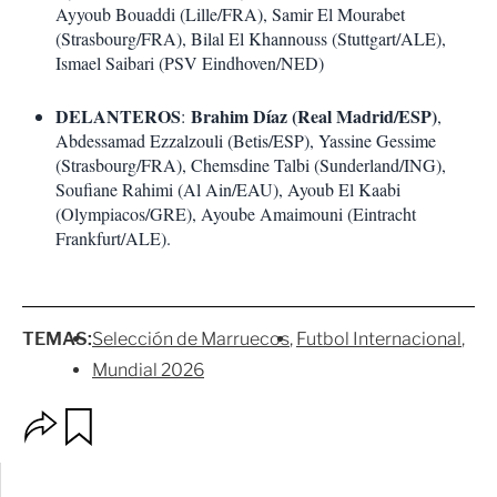
Ayyoub Bouaddi (Lille/FRA), Samir El Mourabet
(Strasbourg/FRA), Bilal El Khannouss (Stuttgart/ALE),
Ismael Saibari (PSV Eindhoven/NED)
DELANTEROS
Brahim Díaz (Real Madrid/ESP)
:
,
Abdessamad Ezzalzouli (Betis/ESP), Yassine Gessime
(Strasbourg/FRA), Chemsdine Talbi (Sunderland/ING),
Soufiane Rahimi (Al Ain/EAU), Ayoub El Kaabi
(Olympiacos/GRE), Ayoube Amaimouni (Eintracht
Frankfurt/ALE).
TEMAS:
Selección de Marruecos
Futbol Internacional
Mundial 2026
O
G
p
u
c
a