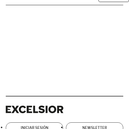
Excelsior
Excelsior
INICIAR SESIÓN
NEWSLETTER