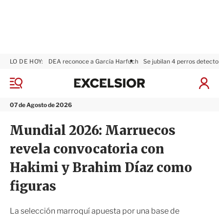
LO DE HOY:
DEA reconoce a García Harfuch
Se jubilan 4 perros detecto
E
x
M
I
c
e
n
n
e
i
07 de Agosto de 2026
ú
l
c
s
i
Mundial 2026: Marruecos
i
a
o
r
revela convocatoria con
r
S
e
Hakimi y Brahim Díaz como
s
i
figuras
ó
n
La selección marroquí apuesta por una base de