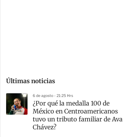
i
r
o
d
n
a
e
r
s
d
e
c
o
Últimas noticias
m
p
6 de agosto - 21:25 Hrs
a
¿Por qué la medalla 100 de
r
México en Centroamericanos
t
tuvo un tributo familiar de Ava
i
Chávez?
r