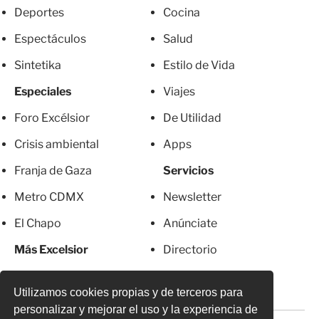
Deportes
Cocina
Espectáculos
Salud
Sintetika
Estilo de Vida
Especiales
Viajes
Foro Excélsior
De Utilidad
Crisis ambiental
Apps
Franja de Gaza
Servicios
Metro CDMX
Newsletter
El Chapo
Anúnciate
Más Excelsior
Directorio
Mujeres
Suscripciones
Utilizamos cookies propias y de terceros para
personalizar y mejorar el uso y la experiencia de