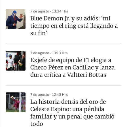
p
7 de agosto - 13:34 Hrs
a
Blue Demon Jr. y su adiós: ‘mi
r
tiempo en el ring está llegando a
t
su fin’
i
r
7 de agosto - 13:13 Hrs
Exjefe de equipo de F1 elogia a
Checo Pérez en Cadillac y lanza
dura crítica a Valtteri Bottas
7 de agosto - 12:43 Hrs
La historia detrás del oro de
Celeste Espino: una pérdida
familiar y un penal que cambió
todo