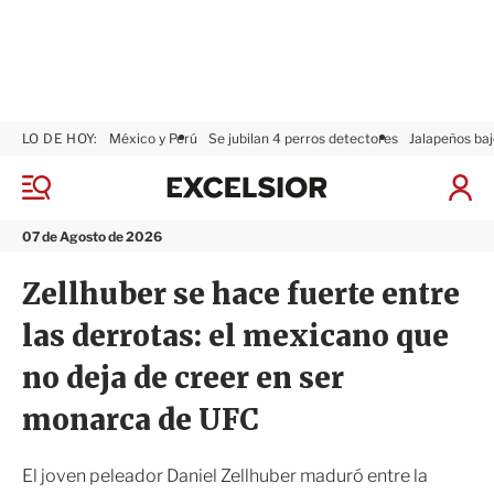
LO DE HOY:
México y Perú
Se jubilan 4 perros detectores
Jalapeños baj
E
x
M
I
c
e
n
n
e
i
07 de Agosto de 2026
ú
l
c
s
i
Zellhuber se hace fuerte entre
i
a
o
r
las derrotas: el mexicano que
r
S
e
no deja de creer en ser
s
i
monarca de UFC
ó
n
El joven peleador Daniel Zellhuber maduró entre la