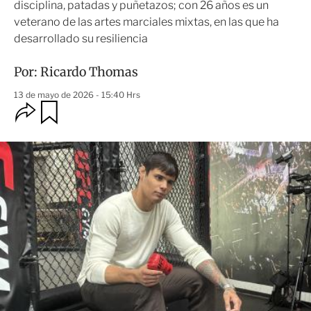
disciplina, patadas y puñetazos; con 26 años es un
veterano de las artes marciales mixtas, en las que ha
desarrollado su resiliencia
Por:
Ricardo Thomas
13 de mayo de 2026 - 15:40 Hrs
O
G
u
p
a
c
r
i
d
o
a
n
r
e
s
d
e
c
o
m
p
a
r