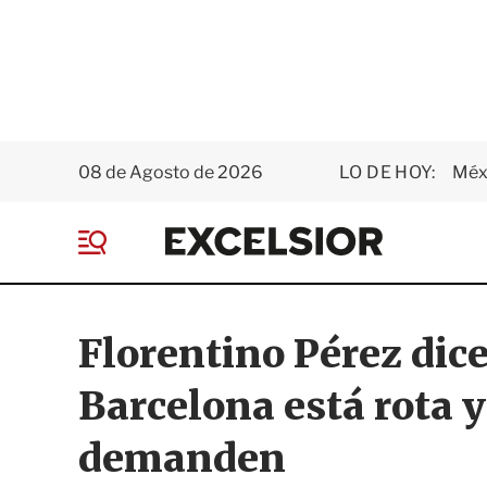
08 de Agosto de 2026
LO DE HOY:
Méxi
E
x
M
c
e
e
n
l
ú
s
Florentino Pérez dice
i
o
Barcelona está rota y 
r
demanden