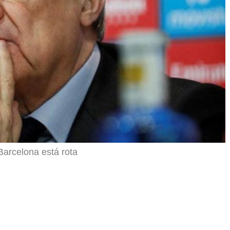
r
Barcelona está rota