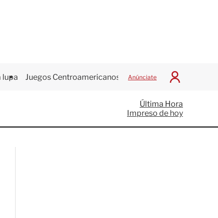
 lupa
Juegos Centroamericanos
Anúnciate
I
n
i
Última Hora
c
Impreso de hoy
i
a
r
S
e
s
i
ó
n