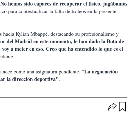
. No hemos sido capaces de recuperar el físico, jugábamos
licó para contextualizar la falta de trofeos en la presente
cas hacia Kylian Mbappé, destacando su profesionalismo y
or del Madrid en este momento, le han dado la Bota de
oy a meter en eso. Creo que ha entendido lo que es el
sidente.
La negociación
manece como una asignatura pendiente. “
lar la dirección deportiva"
.
O
p
u
c
a
i