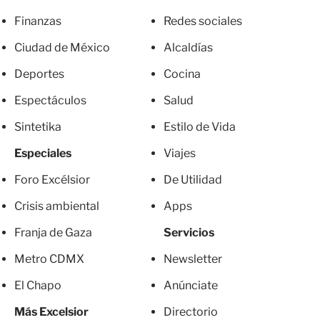
Finanzas
Redes sociales
Ciudad de México
Alcaldías
Deportes
Cocina
Espectáculos
Salud
Sintetika
Estilo de Vida
Especiales
Viajes
Foro Excélsior
De Utilidad
Crisis ambiental
Apps
Franja de Gaza
Servicios
Metro CDMX
Newsletter
El Chapo
Anúnciate
Más Excelsior
Directorio