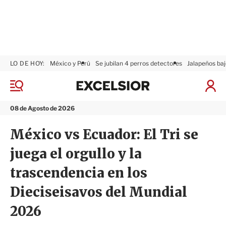
LO DE HOY:
México y Perú
Se jubilan 4 perros detectores
Jalapeños baj
E
x
M
I
c
e
n
n
e
i
08 de Agosto de 2026
ú
l
c
s
i
México vs Ecuador: El Tri se
i
a
o
r
juega el orgullo y la
r
S
e
trascendencia en los
s
i
Dieciseisavos del Mundial
ó
n
2026