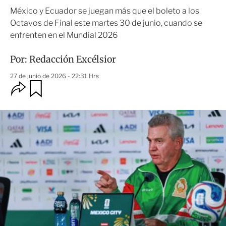
México y Ecuador se juegan más que el boleto a los
Octavos de Final este martes 30 de junio, cuando se
enfrenten en el Mundial 2026
Por:
Redacción Excélsior
27 de junio de 2026 - 22:31 Hrs
O
G
u
p
a
c
r
i
d
o
a
n
r
e
s
d
e
c
o
m
p
a