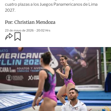
cuatro plazas a los Juegos Panamericanos de Lima
2027.
Por:
Christian Mendoza
23 de mayo de 2026 - 20:02 Hrs
O
G
u
p
a
c
r
i
d
o
a
n
r
e
s
d
e
c
o
m
p
a
r
t