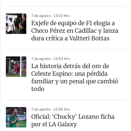
i
r
7 de agosto - 13:13 Hrs
Exjefe de equipo de F1 elogia a
Checo Pérez en Cadillac y lanza
dura crítica a Valtteri Bottas
7 de agosto - 12:43 Hrs
La historia detrás del oro de
Celeste Espino: una pérdida
familiar y un penal que cambió
todo
7 de agosto - 12:56 Hrs
Oficial: ‘Chucky’ Lozano ficha
por el LA Galaxy