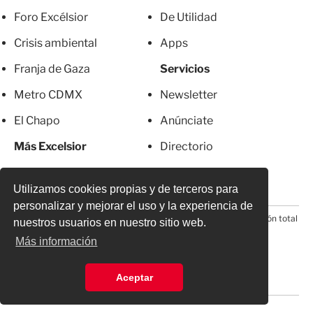
Foro Excélsior
De Utilidad
Crisis ambiental
Apps
Franja de Gaza
Servicios
Metro CDMX
Newsletter
El Chapo
Anúnciate
Más Excelsior
Directorio
Mujeres
Suscripciones
Utilizamos cookies propias y de terceros para
personalizar y mejorar el uso y la experiencia de
© 2026 Todos los derechos reservados. Prohibida la reproducción total
nuestros usuarios en nuestro sitio web.
o parcial, incluyendo cualquier medio electrónico*
Más información
Aceptar