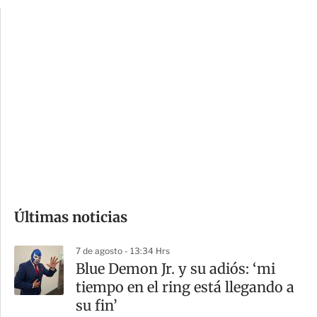
p
u
c
a
i
r
o
d
n
a
e
r
s
d
e
c
o
Últimas noticias
m
p
7 de agosto - 13:34 Hrs
a
Blue Demon Jr. y su adiós: ‘mi
r
tiempo en el ring está llegando a
t
su fin’