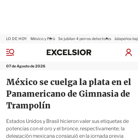
LO DE HOY:
México y Perú
Se jubilan 4 perros detectores
Jalapeños baj
E
x
M
I
c
e
n
n
e
i
07 de Agosto de 2026
ú
l
c
s
i
México se cuelga la plata en el
i
a
o
r
Panamericano de Gimnasia de
r
S
e
Trampolín
s
i
ó
Estados Unidos y Brasil hicieron valer sus etiquetas de
n
potencias con el oro y el bronce, respectivamente; la
delegación mexicana consiguió en la jornada previa