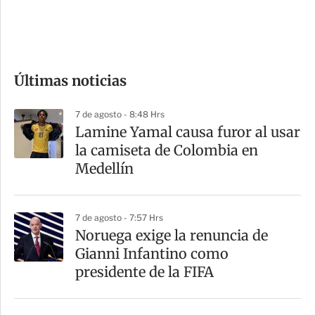
d
e
c
o
Últimas noticias
m
p
7 de agosto - 8:48 Hrs
a
Lamine Yamal causa furor al usar
r
la camiseta de Colombia en
t
Medellín
i
r
7 de agosto - 7:57 Hrs
Noruega exige la renuncia de
Gianni Infantino como
presidente de la FIFA