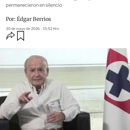
permanecieron en silencio
Por:
Édgar Berrios
30 de mayo de 2026 - 15:52 Hrs
O
G
u
p
a
c
r
i
d
o
a
n
r
e
s
d
e
c
o
m
p
a
r
t
i