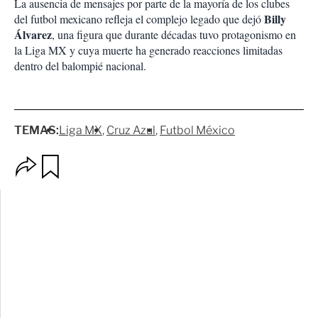
La ausencia de mensajes por parte de la mayoría de los clubes
Billy
del futbol mexicano refleja el complejo legado que dejó
Álvarez
, una figura que durante décadas tuvo protagonismo en
la Liga MX y cuya muerte ha generado reacciones limitadas
dentro del balompié nacional.
TEMAS:
Liga MX
Cruz Azul
Futbol México
O
G
p
u
c
a
i
r
o
d
n
a
e
r
s