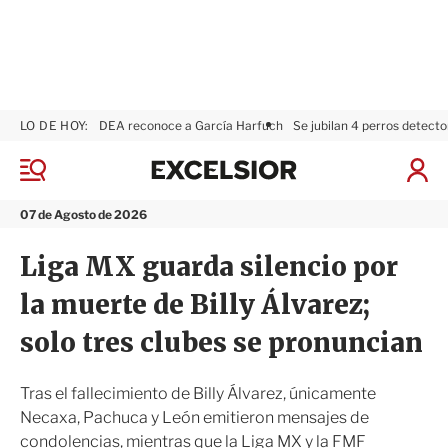
LO DE HOY:
DEA reconoce a García Harfuch
Se jubilan 4 perros detecto
E
x
M
I
c
e
n
n
e
i
07 de Agosto de 2026
ú
l
c
s
i
Liga MX guarda silencio por
i
a
o
r
la muerte de Billy Álvarez;
r
S
e
solo tres clubes se pronuncian
s
i
ó
Tras el fallecimiento de Billy Álvarez, únicamente
n
Necaxa, Pachuca y León emitieron mensajes de
condolencias, mientras que la Liga MX y la FMF