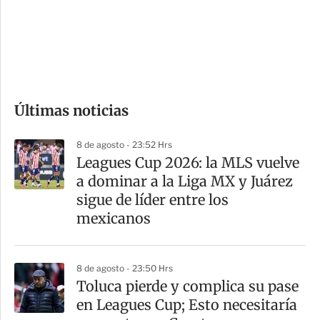
s
d
e
c
o
Últimas noticias
m
p
8 de agosto - 23:52 Hrs
a
Leagues Cup 2026: la MLS vuelve
r
a dominar a la Liga MX y Juárez
t
sigue de líder entre los
i
mexicanos
r
8 de agosto - 23:50 Hrs
Toluca pierde y complica su pase
en Leagues Cup; Esto necesitaría