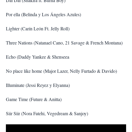
Dai Dai (Shakira ft. Burna Boy)
Por ella (Belinda y Los Ángeles Azules)
Lighter (Carín León Ft. Jelly Roll)
Three Nations (Natanael Cano, 21 Savage & French Montana)
Echo (Daddy Yankee & Shenseea
No place like home (Major Lazer, Nelly Furtado & Davido)
Illuminate (Jessi Reyez y Elyanna)
Game Time (Future & Anitta)
Siir Siir (Nora Fatehi, Vegedream & Sanjoy)