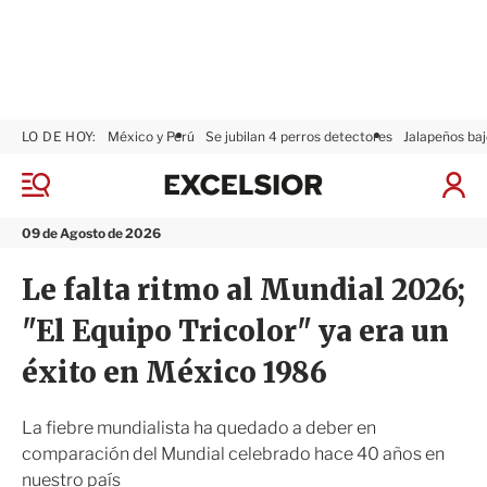
LO DE HOY:
México y Perú
Se jubilan 4 perros detectores
Jalapeños baj
E
x
M
I
c
e
n
n
e
i
09 de Agosto de 2026
ú
l
c
s
i
Le falta ritmo al Mundial 2026;
i
a
o
r
"El Equipo Tricolor" ya era un
r
S
e
éxito en México 1986
s
i
ó
La fiebre mundialista ha quedado a deber en
n
comparación del Mundial celebrado hace 40 años en
nuestro país