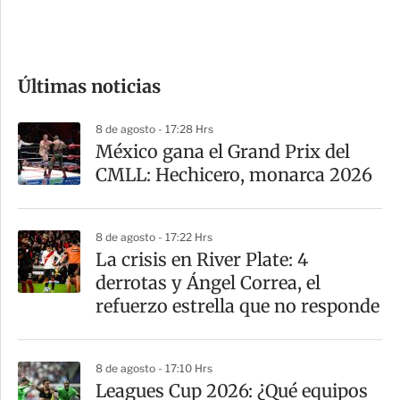
e
c
o
Últimas noticias
m
p
8 de agosto - 17:28 Hrs
a
México gana el Grand Prix del
r
CMLL: Hechicero, monarca 2026
t
i
8 de agosto - 17:22 Hrs
r
La crisis en River Plate: 4
derrotas y Ángel Correa, el
refuerzo estrella que no responde
8 de agosto - 17:10 Hrs
Leagues Cup 2026: ¿Qué equipos