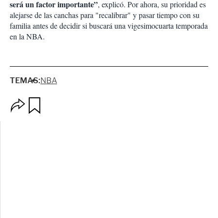
será un factor importante”
, explicó. Por ahora, su prioridad es
alejarse de las canchas para "recalibrar" y pasar tiempo con su
familia antes de decidir si buscará una vigesimocuarta temporada
en la NBA.
TEMAS:
NBA
O
G
p
u
c
a
i
r
o
d
n
a
e
r
s
d