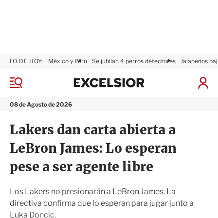
LO DE HOY:
México y Perú
Se jubilan 4 perros detectores
Jalapeños baj
E
x
M
I
c
e
n
n
e
i
08 de Agosto de 2026
ú
l
c
s
i
Lakers dan carta abierta a
i
a
o
r
LeBron James: Lo esperan
r
S
e
pese a ser agente libre
s
i
ó
Los Lakers no presionarán a LeBron James. La
n
directiva confirma que lo esperan para jugar junto a
Luka Doncic.