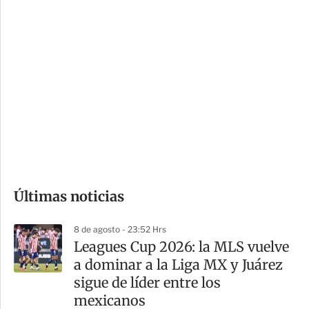
c
a
i
r
o
d
n
a
e
r
s
d
e
c
o
Últimas noticias
m
p
8 de agosto - 23:52 Hrs
a
Leagues Cup 2026: la MLS vuelve
r
a dominar a la Liga MX y Juárez
t
sigue de líder entre los
i
mexicanos