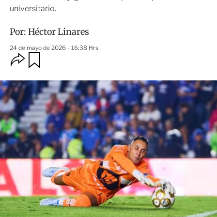
universitario.
Por:
Héctor Linares
24 de mayo de 2026 - 16:38 Hrs
O
G
u
p
a
c
r
i
d
o
a
n
r
e
s
d
e
c
o
m
p
a
r
t
i