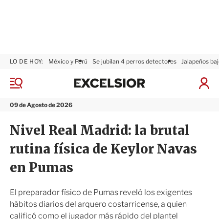
LO DE HOY:
México y Perú
Se jubilan 4 perros detectores
Jalapeños baj
E
x
M
I
c
e
n
n
e
i
09 de Agosto de 2026
ú
l
c
s
i
Nivel Real Madrid: la brutal
i
a
o
r
rutina física de Keylor Navas
r
S
e
en Pumas
s
i
ó
El preparador físico de Pumas reveló los exigentes
n
hábitos diarios del arquero costarricense, a quien
calificó como el jugador más rápido del plantel