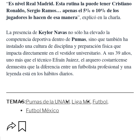
Es nivel Real Madrid. Esta rutina la puede tener Cristiano
“
Ronaldo, Sergio Ramos… apenas el 5% o 10% de los
jugadores lo hacen de esa manera
”, explicó en la charla.
Keylor Navas
La presencia de
no sólo ha elevado la
Pumas
competencia deportiva dentro de
, sino que también ha
instalado una cultura de disciplina y preparación física que
impacta directamente en el vestidor universitario. A sus 39 años,
uno más que el técnico
Efraín Juárez
, el arquero costarricense
demuestra que la diferencia entre un futbolista profesional y una
leyenda está en los hábitos diarios.
TEMAS:
Pumas de la UNAM
Liga MX
Futbol
Futbol México
O
G
p
u