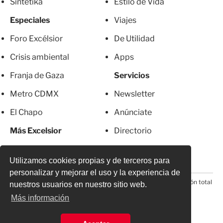
Sintetika
Estilo de Vida
Especiales
Viajes
Foro Excélsior
De Utilidad
Crisis ambiental
Apps
Franja de Gaza
Servicios
Metro CDMX
Newsletter
El Chapo
Anúnciate
Más Excelsior
Directorio
Mujeres
Suscripciones
Utilizamos cookies propias y de terceros para
personalizar y mejorar el uso y la experiencia de
© 2026 Todos los derechos reservados. Prohibida la reproducción total
nuestros usuarios en nuestro sitio web.
o parcial, incluyendo cualquier medio electrónico*
Más información