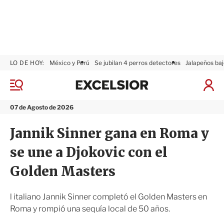
LO DE HOY:
México y Perú
Se jubilan 4 perros detectores
Jalapeños baj
E
x
M
I
c
e
n
n
e
i
07 de Agosto de 2026
ú
l
c
s
i
Jannik Sinner gana en Roma y
i
a
o
r
se une a Djokovic con el
r
S
e
Golden Masters
s
i
ó
l italiano Jannik Sinner completó el Golden Masters en
n
Roma y rompió una sequía local de 50 años.