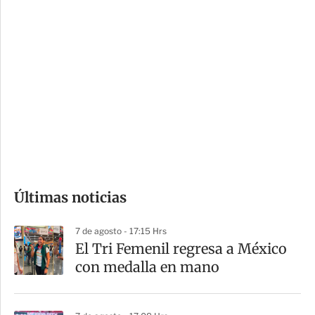
c
a
i
r
o
d
n
a
e
r
s
d
e
c
o
Últimas noticias
m
p
7 de agosto - 17:15 Hrs
a
El Tri Femenil regresa a México
r
con medalla en mano
t
i