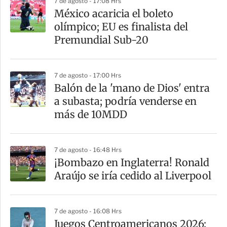
7 de agosto - 17:08 Hrs
r
México acaricia el boleto
olímpico; EU es finalista del
Premundial Sub-20
7 de agosto - 17:00 Hrs
Balón de la 'mano de Dios' entra
a subasta; podría venderse en
más de 10MDD
7 de agosto - 16:48 Hrs
¡Bombazo en Inglaterra! Ronald
Araújo se iría cedido al Liverpool
7 de agosto - 16:08 Hrs
Juegos Centroamericanos 2026: