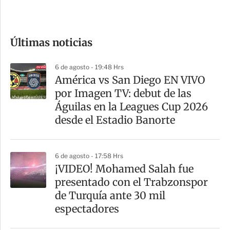
e
c
o
Últimas noticias
m
p
6 de agosto - 19:48 Hrs
a
América vs San Diego EN VIVO
r
por Imagen TV: debut de las
t
Águilas en la Leagues Cup 2026
i
desde el Estadio Banorte
r
6 de agosto - 17:58 Hrs
¡VIDEO! Mohamed Salah fue
presentado con el Trabzonspor
de Turquía ante 30 mil
espectadores