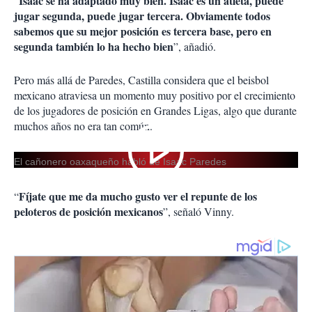
Isaac se ha adaptado muy bien. Isaac es un atleta, puede
“
jugar segunda, puede jugar tercera. Obviamente todos
sabemos que su mejor posición es tercera base, pero en
segunda también lo ha hecho bien
”, añadió.
Pero más allá de Paredes, Castilla considera que el beisbol
mexicano atraviesa un momento muy positivo por el crecimiento
de los jugadores de posición en Grandes Ligas, algo que durante
muchos años no era tan común.
El cañonero oaxaqueño habló de Isaac Paredes
Fíjate que me da mucho gusto ver el repunte de los
“
peloteros de posición mexicanos
”, señaló Vinny.