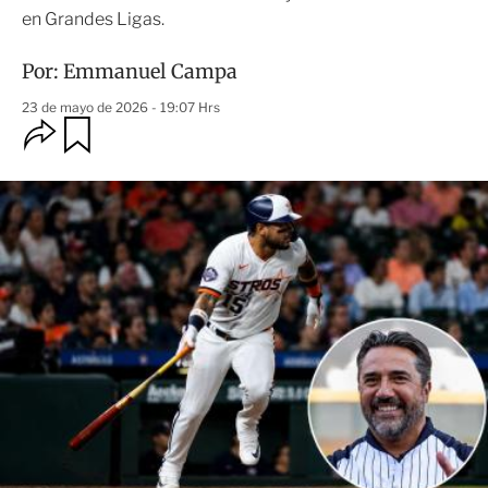
en Grandes Ligas.
Por:
Emmanuel Campa
23 de mayo de 2026 - 19:07 Hrs
O
G
u
p
a
c
r
i
d
o
a
n
r
e
s
d
e
c
o
m
p
a
r
t
i