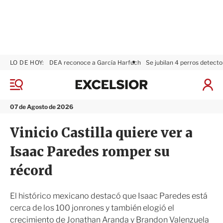
LO DE HOY:
DEA reconoce a García Harfuch
Se jubilan 4 perros detecto
E
x
M
I
c
e
n
n
e
i
07 de Agosto de 2026
ú
l
c
s
i
Vinicio Castilla quiere ver a
i
a
o
r
Isaac Paredes romper su
r
S
e
récord
s
i
ó
El histórico mexicano destacó que Isaac Paredes está
n
cerca de los 100 jonrones y también elogió el
crecimiento de Jonathan Aranda y Brandon Valenzuela