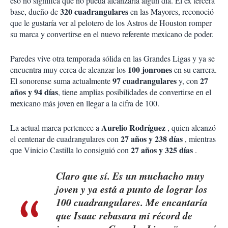
eso no significa que no pueda alcanzarla algún día. El ex tercera
320 cuadrangulares
base, dueño de
en las Mayores, reconoció
que le gustaría ver al pelotero de los Astros de Houston romper
su marca y convertirse en el nuevo referente mexicano de poder.
Paredes vive otra temporada sólida en las Grandes Ligas y ya se
100 jonrones
encuentra muy cerca de alcanzar los
en su carrera.
97 cuadrangulares
27
El sonorense suma actualmente
y, con
años y 94 días
, tiene amplias posibilidades de convertirse en el
mexicano más joven en llegar a la cifra de 100.
Aurelio Rodríguez
La actual marca pertenece a
, quien alcanzó
27 años y 238 días
el centenar de cuadrangulares con
, mientras
27 años y 325 días
que Vinicio Castilla lo consiguió con
.
Claro que sí. Es un muchacho muy
joven y ya está a punto de lograr los
100 cuadrangulares. Me encantaría
que Isaac rebasara mi récord de