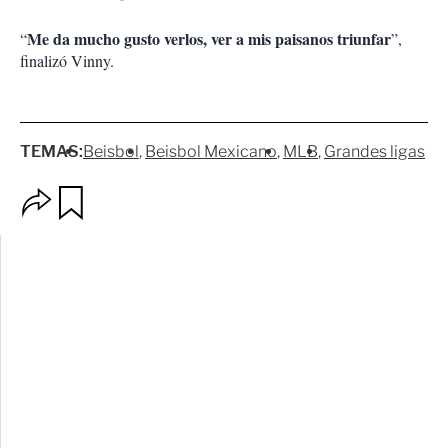
Me da mucho gusto verlos, ver a mis paisanos triunfar
“
”,
finalizó Vinny.
TEMAS:
Beisbol
Beisbol Mexicano
MLB
Grandes ligas
O
G
p
u
c
a
i
r
o
d
n
a
e
r
s
d