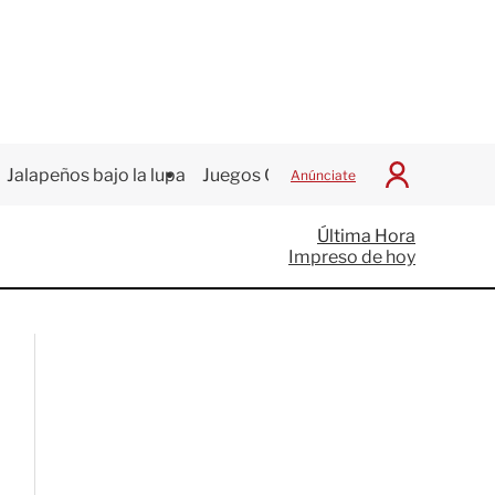
Jalapeños bajo la lupa
Juegos Centroamericanos
Anúnciate
I
n
i
Última Hora
c
Impreso de hoy
i
a
r
S
e
s
i
ó
n