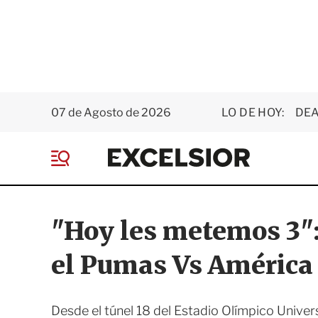
07 de Agosto de 2026
LO DE HOY:
DEA
E
x
M
c
e
e
n
l
ú
s
"Hoy les metemos 3":
i
o
el Pumas Vs América
r
Desde el túnel 18 del Estadio Olímpico Unive