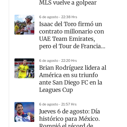
MLS vuelve a golpear
6 de agosto - 22:38 Hrs
Isaac del Toro firmó un
contrato millonario con
UAE Team Emirates,
pero el Tour de Francia
sigue teniendo otro
dueño
6 de agosto - 22:20 Hrs
Brian Rodríguez lidera al
América en su triunfo
ante San Diego FC en la
Leagues Cup
6 de agosto - 21:57 Hrs
Jueves 6 de agosto: Día
histórico para México.
Rompió el récord de