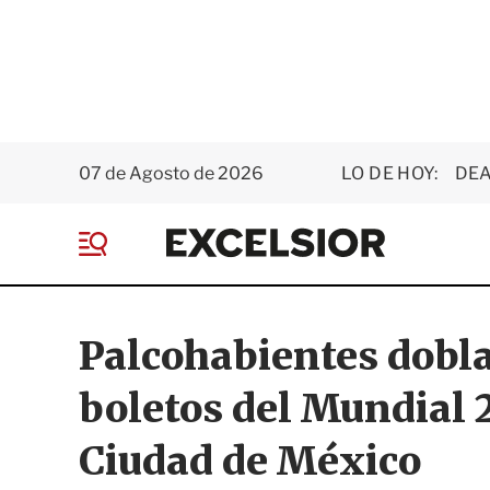
07 de Agosto de 2026
LO DE HOY:
DEA
E
x
M
c
e
e
n
l
ú
s
Palcohabientes dobla
i
o
boletos del Mundial 
r
Ciudad de México