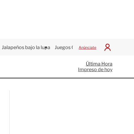
Jalapeños bajo la lupa
Juegos Centroamericanos
Anúnciate
I
n
i
Última Hora
c
Impreso de hoy
i
a
r
S
e
s
i
ó
n