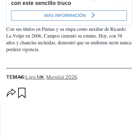
Con sus títulos en Pumas y su etapa como auxiliar de Ricardo
La Volpe en 2006, Campos cimentó su estatus. Hoy, con 58
años y chanclas incluidas, demostró que su uniforme neón nunca
perderá vigencia.
TEMAS:
Liga MX
Mundial 2026
O
G
p
u
c
a
i
r
o
d
n
a