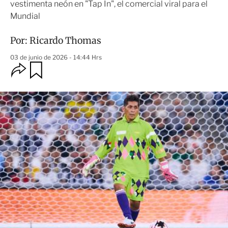
vestimenta neón en "Tap In", el comercial viral para el
Mundial
Por:
Ricardo Thomas
03 de junio de 2026 - 14:44 Hrs
O
G
u
p
a
c
r
i
d
o
a
n
r
e
s
d
e
c
o
m
p
a
r
t