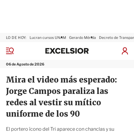
LO DE HOY:
Lucran cursos UNAM
Gerardo Mérida
Decreto de Transpa
E
x
M
I
c
e
n
n
e
i
06 de Agosto de 2026
ú
l
c
s
i
Mira el video más esperado:
i
a
o
r
Jorge Campos paraliza las
r
S
e
redes al vestir su mítico
s
i
uniforme de los 90
ó
n
El portero ícono del Tri aparece con chanclas y su