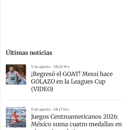
e
r
s
d
e
c
o
Últimas noticias
m
p
5 de agosto - 18:23 Hrs
a
¡Regresó el GOAT! Messi hace
r
GOLAZO en la Leagues Cup
t
(VIDEO)
i
r
5 de agosto - 18:17 Hrs
Juegos Centroamericanos 2026:
México suma cuatro medallas en