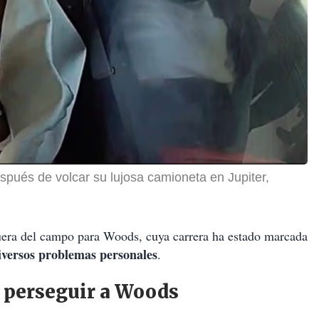
spués de volcar su lujosa camioneta en Jupiter,
uera del campo para Woods, cuya carrera ha estado marcada
 diversos problemas personales
.
a perseguir a Woods