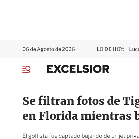
06 de Agosto de 2026
LO DE HOY:
Luc
E
x
M
c
e
e
n
l
ú
s
Se filtran fotos de T
i
o
en Florida mientras b
r
El golfista fue captado bajando de un jet priv