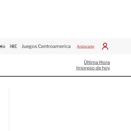
cia
ICE
Juegos Centroamericanos
Anúnciate
I
n
i
Última Hora
c
Impreso de hoy
i
a
r
S
e
s
i
ó
n