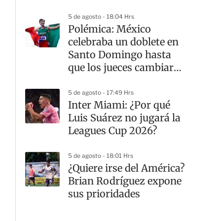
artística
5 de agosto - 18:04 Hrs
Polémica: México
celebraba un doblete en
Santo Domingo hasta
que los jueces cambiaron
el podio de los 1500
metros
5 de agosto - 17:49 Hrs
Inter Miami: ¿Por qué
Luis Suárez no jugará la
Leagues Cup 2026?
5 de agosto - 18:01 Hrs
¿Quiere irse del América?
Brian Rodríguez expone
sus prioridades