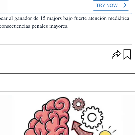
ocar al ganador de 15 majors bajo fuerte atención mediática
 consecuencias penales mayores.
O
p
u
c
a
i
r
o
d
n
a
e
r
s
d
e