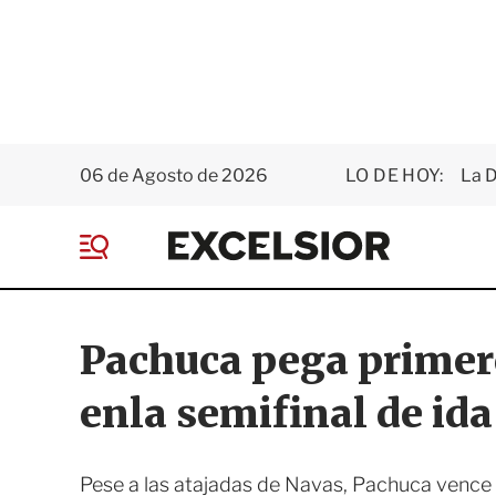
06 de Agosto de 2026
LO DE HOY:
La D
E
x
M
c
e
e
n
l
ú
s
Pachuca pega primer
i
o
enla semifinal de id
r
Pese a las atajadas de Navas, Pachuca vence 