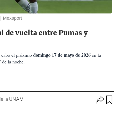
Mexsport
al de vuelta entre Pumas y
domingo 17 de mayo de 2026
 a cabo el próximo
en la
 7 de la noche.
O
de la UNAM
p
u
c
a