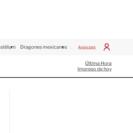
stélum
Dragones mexicanos
Juegos Centroamericanos
Anúnciate
I
n
i
Última Hora
c
Impreso de hoy
i
a
r
S
e
s
i
ó
n