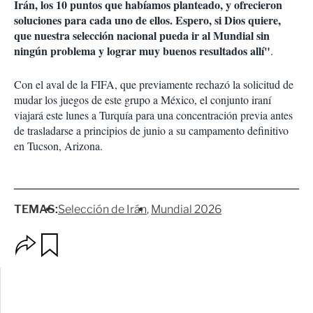
Irán, los 10 puntos que habíamos planteado, y ofrecieron
soluciones para cada uno de ellos. Espero, si Dios quiere,
que nuestra selección nacional pueda ir al Mundial sin
ningún problema y lograr muy buenos resultados allí"
.
Con el aval de la FIFA, que previamente rechazó la solicitud de
mudar los juegos de este grupo a México, el conjunto iraní
viajará este lunes a Turquía para una concentración previa antes
de trasladarse a principios de junio a su campamento definitivo
en Tucson, Arizona.
TEMAS:
Selección de Irán
Mundial 2026
O
G
p
u
c
a
i
r