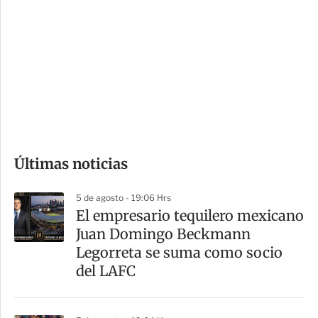
o
d
n
a
e
r
s
d
e
c
o
Últimas noticias
m
p
5 de agosto - 19:06 Hrs
a
El empresario tequilero mexicano
r
Juan Domingo Beckmann
t
Legorreta se suma como socio
i
del LAFC
r