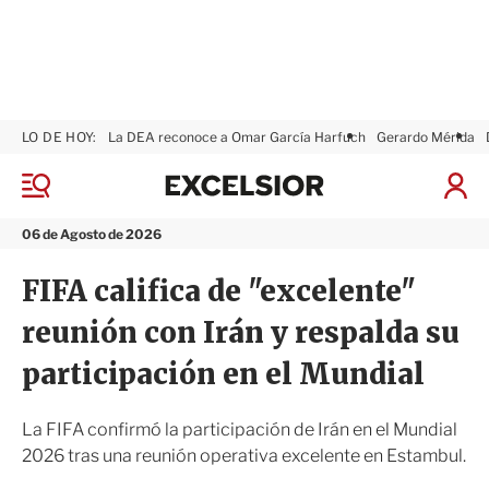
LO DE HOY:
La DEA reconoce a Omar García Harfuch
Gerardo Mérida
E
x
M
I
c
e
n
n
e
i
06 de Agosto de 2026
ú
l
c
s
i
FIFA califica de "excelente"
i
a
o
r
reunión con Irán y respalda su
r
S
e
participación en el Mundial
s
i
ó
La FIFA confirmó la participación de Irán en el Mundial
n
2026 tras una reunión operativa excelente en Estambul.