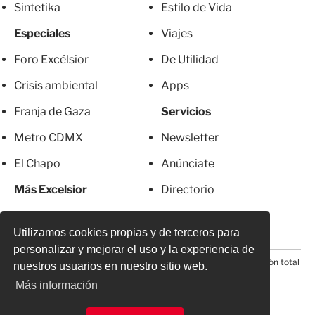
Sintetika
Estilo de Vida
Especiales
Viajes
Foro Excélsior
De Utilidad
Crisis ambiental
Apps
Franja de Gaza
Servicios
Metro CDMX
Newsletter
El Chapo
Anúnciate
Más Excelsior
Directorio
Mujeres
Suscripciones
Utilizamos cookies propias y de terceros para
personalizar y mejorar el uso y la experiencia de
© 2026 Todos los derechos reservados. Prohibida la reproducción total
nuestros usuarios en nuestro sitio web.
o parcial, incluyendo cualquier medio electrónico*
Más información