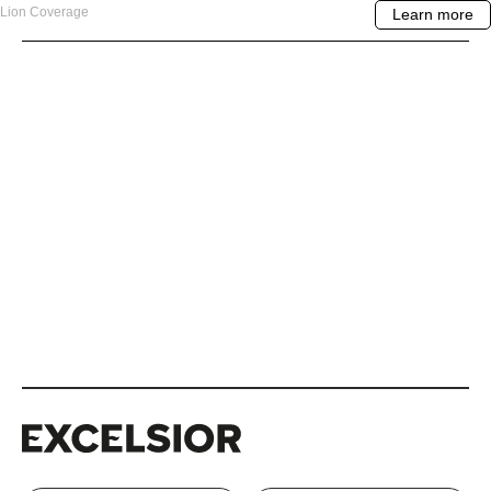
Excelsior
Excelsior