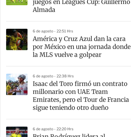
juegos en Leagues Cup: Guillermo
t
Almada
i
r
6 de agosto - 22:51 Hrs
América y Cruz Azul dan la cara
por México en una jornada donde
la MLS vuelve a golpear
6 de agosto - 22:38 Hrs
Isaac del Toro firmó un contrato
millonario con UAE Team
Emirates, pero el Tour de Francia
sigue teniendo otro dueño
6 de agosto - 22:20 Hrs
Brian Rodríguez lidera al