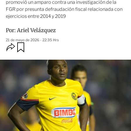
promovió un amparo contra una investigación de la
FGR por presunta defraudación fiscal relacionada con
ejercicios entre 2014 y 2019
Por:
Ariel Velázquez
21 de mayo de 2026 - 22:35 Hrs
O
G
u
p
a
c
r
i
d
o
a
n
r
e
s
d
e
c
o
m
p
a
r