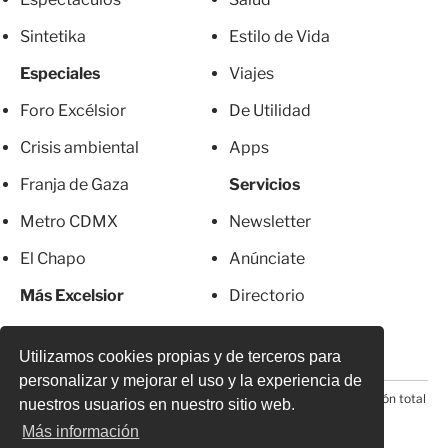
Sintetika
Estilo de Vida
Especiales
Viajes
Foro Excélsior
De Utilidad
Crisis ambiental
Apps
Franja de Gaza
Servicios
Metro CDMX
Newsletter
El Chapo
Anúnciate
Más Excelsior
Directorio
Mujeres
Suscripciones
Utilizamos cookies propias y de terceros para
personalizar y mejorar el uso y la experiencia de
© 2026 Todos los derechos reservados. Prohibida la reproducción total
nuestros usuarios en nuestro sitio web.
o parcial, incluyendo cualquier medio electrónico*
Más información