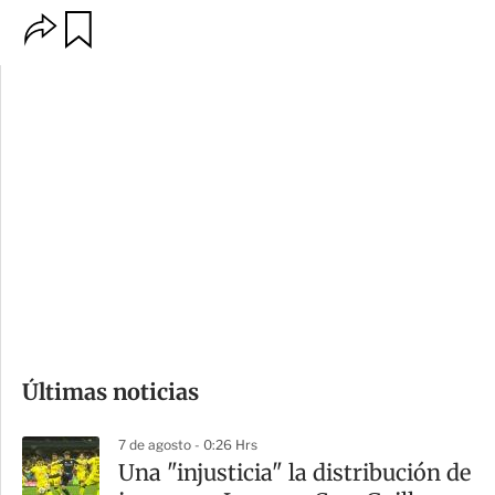
O
G
p
u
c
a
i
r
o
d
n
a
e
r
s
d
e
c
o
Últimas noticias
m
p
7 de agosto - 0:26 Hrs
a
Una "injusticia" la distribución de
r