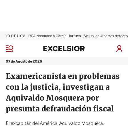
LO DE HOY:
DEA reconoce a García Harfuch
Se jubilan 4 perros detecto
E
x
M
I
c
e
n
n
e
i
07 de Agosto de 2026
ú
l
c
s
i
Examericanista en problemas
i
a
o
r
con la justicia, investigan a
r
S
e
Aquivaldo Mosquera por
s
i
presunta defraudación fiscal
ó
n
El excapitán del América, Aquivaldo Mosquera,