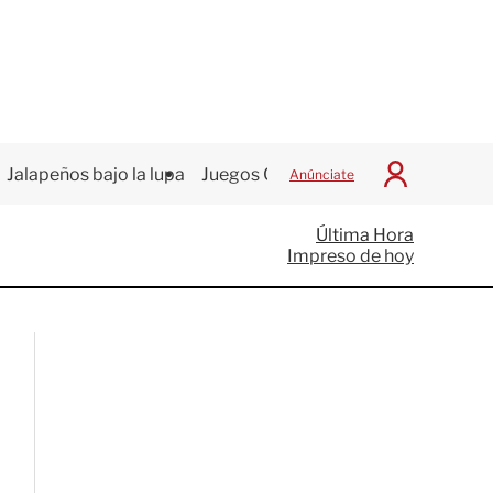
Jalapeños bajo la lupa
Juegos Centroamericanos
Anúnciate
I
n
i
Última Hora
c
Impreso de hoy
i
a
r
S
e
s
i
ó
n