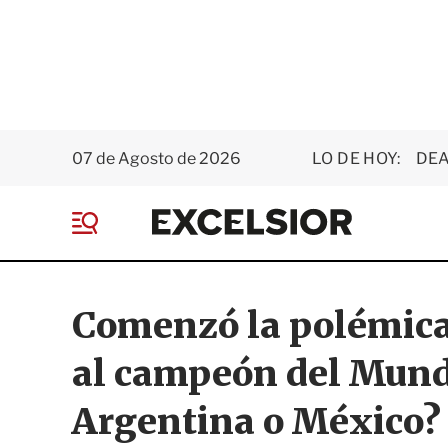
07 de Agosto de 2026
LO DE HOY:
DEA
E
x
M
c
e
e
n
l
ú
s
Comenzó la polémica
i
o
al campeón del Mund
r
Argentina o México?