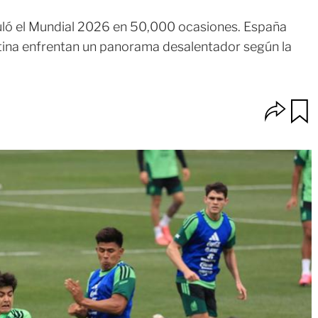
uló el Mundial 2026 en 50,000 ocasiones. España
ntina enfrentan un panorama desalentador según la
O
u
p
a
c
r
i
d
o
a
n
r
e
s
d
e
c
o
m
p
a
r