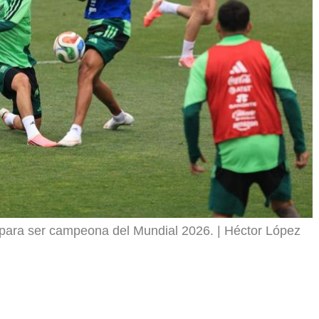
t
i
r
 para ser campeona del Mundial 2026.
Héctor López