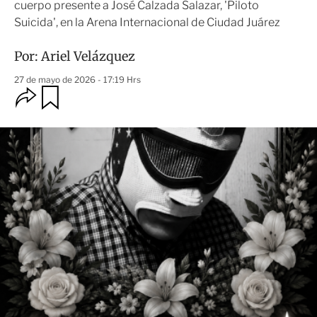
cuerpo presente a José Calzada Salazar, 'Piloto
Suicida', en la Arena Internacional de Ciudad Juárez
Por:
Ariel Velázquez
27 de mayo de 2026 - 17:19 Hrs
O
G
u
p
a
c
r
i
d
o
a
n
r
e
s
d
e
c
o
m
p
a
r
t