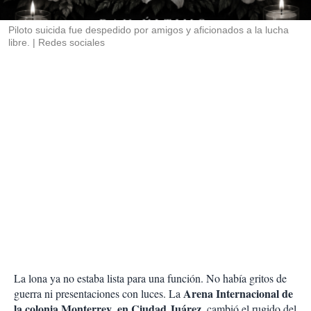
i
r
Piloto suicida fue despedido por amigos y aficionados a la lucha
libre.
Redes sociales
La lona ya no estaba lista para una función. No había gritos de
Arena Internacional de
guerra ni presentaciones con luces. La
la colonia Monterrey
en Ciudad Juárez,
,
cambió el rugido del