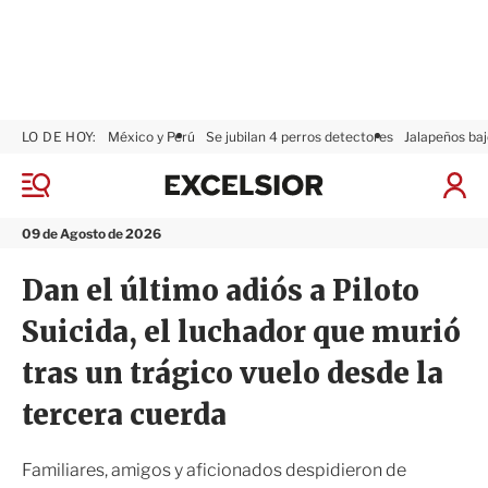
LO DE HOY:
México y Perú
Se jubilan 4 perros detectores
Jalapeños baj
E
x
M
I
c
e
n
n
e
i
09 de Agosto de 2026
ú
l
c
s
i
Dan el último adiós a Piloto
i
a
o
r
Suicida, el luchador que murió
r
S
e
tras un trágico vuelo desde la
s
i
tercera cuerda
ó
n
Familiares, amigos y aficionados despidieron de