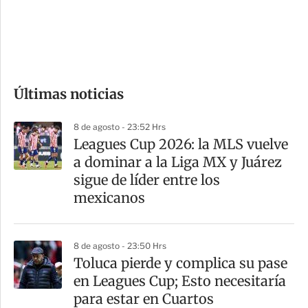
s
d
e
c
o
Últimas noticias
m
p
8 de agosto - 23:52 Hrs
a
Leagues Cup 2026: la MLS vuelve
r
a dominar a la Liga MX y Juárez
t
sigue de líder entre los
i
mexicanos
r
8 de agosto - 23:50 Hrs
Toluca pierde y complica su pase
en Leagues Cup; Esto necesitaría
para estar en Cuartos