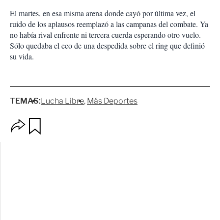
El martes, en esa misma arena donde cayó por última vez, el
ruido de los aplausos reemplazó a las campanas del combate. Ya
no había rival enfrente ni tercera cuerda esperando otro vuelo.
Sólo quedaba el eco de una despedida sobre el ring que definió
su vida.
TEMAS:
Lucha Libre
Más Deportes
O
G
p
u
c
a
i
r
o
d
n
a
e
r