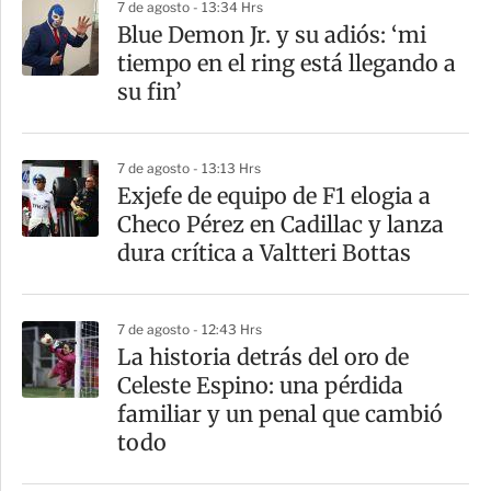
7 de agosto - 13:34 Hrs
a
Blue Demon Jr. y su adiós: ‘mi
r
tiempo en el ring está llegando a
t
su fin’
i
r
7 de agosto - 13:13 Hrs
Exjefe de equipo de F1 elogia a
Checo Pérez en Cadillac y lanza
dura crítica a Valtteri Bottas
7 de agosto - 12:43 Hrs
La historia detrás del oro de
Celeste Espino: una pérdida
familiar y un penal que cambió
todo