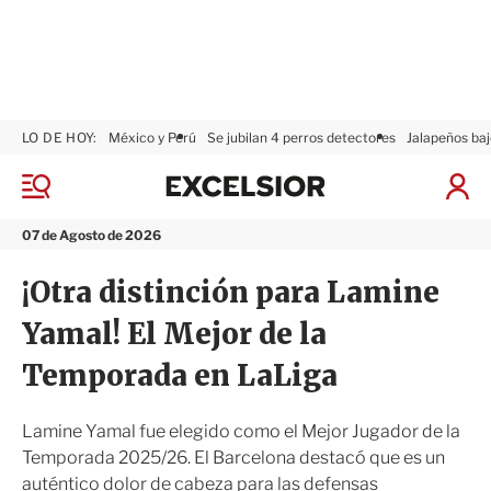
LO DE HOY:
México y Perú
Se jubilan 4 perros detectores
Jalapeños baj
E
x
M
I
c
e
n
n
e
i
07 de Agosto de 2026
ú
l
c
s
i
¡Otra distinción para Lamine
i
a
o
r
Yamal! El Mejor de la
r
S
e
Temporada en LaLiga
s
i
ó
Lamine Yamal fue elegido como el Mejor Jugador de la
n
Temporada 2025/26. El Barcelona destacó que es un
auténtico dolor de cabeza para las defensas