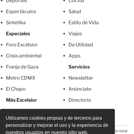
Deportes
Cocina
Espectáculos
Salud
Sintetika
Estilo de Vida
Especiales
Viajes
Foro Excélsior
De Utilidad
Crisis ambiental
Apps
Franja de Gaza
Servicios
Metro CDMX
Newsletter
El Chapo
Anúnciate
Más Excelsior
Directorio
Mujeres
Suscripciones
Utilizamos cookies propias y de terceros para
personalizar y mejorar el uso y la experiencia de
© 2026 Todos los derechos reservados. Prohibida la reproducción total
nuestros usuarios en nuestro sitio web.