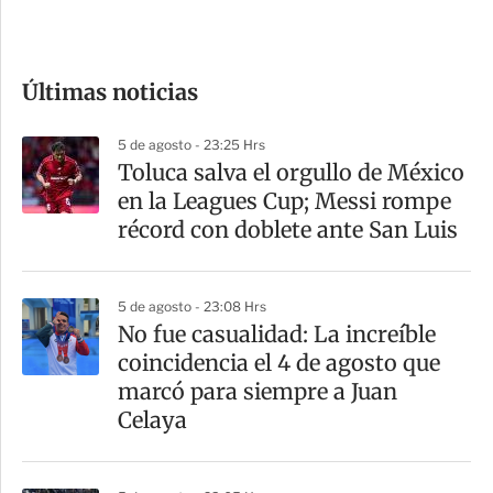
e
c
o
Últimas noticias
m
p
5 de agosto - 23:25 Hrs
a
Toluca salva el orgullo de México
r
en la Leagues Cup; Messi rompe
t
récord con doblete ante San Luis
i
r
5 de agosto - 23:08 Hrs
No fue casualidad: La increíble
coincidencia el 4 de agosto que
marcó para siempre a Juan
Celaya