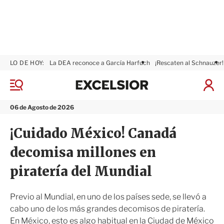
LO DE HOY:
La DEA reconoce a García Harfuch
¡Rescaten al Schnauzer!
E
x
M
I
c
e
n
n
e
i
06 de Agosto de 2026
ú
l
c
s
i
¡Cuidado México! Canadá
i
a
o
r
decomisa millones en
r
S
e
piratería del Mundial
s
i
ó
Previo al Mundial, en uno de los países sede, se llevó a
n
cabo uno de los más grandes decomisos de piratería.
En México, esto es algo habitual en la Ciudad de México