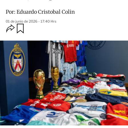
Por:
Eduardo Cristobal Colin
01 de junio de 2026 - 17:40 Hrs
O
G
u
p
a
c
r
i
d
o
a
n
r
e
s
d
e
c
o
m
p
a
r
t
i
r