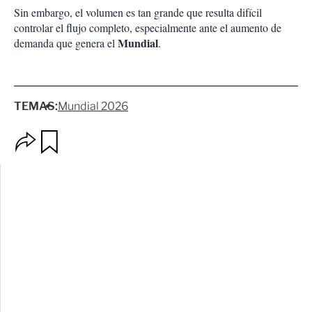
Sin embargo, el volumen es tan grande que resulta difícil
controlar el flujo completo, especialmente ante el aumento de
Mundial
demanda que genera el
.
TEMAS:
Mundial 2026
O
G
p
u
c
a
i
r
o
d
n
a
e
r
s
d