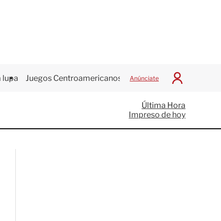
 lupa
Juegos Centroamericanos
Anúnciate
I
n
i
Última Hora
c
Impreso de hoy
i
a
r
S
e
s
i
ó
n