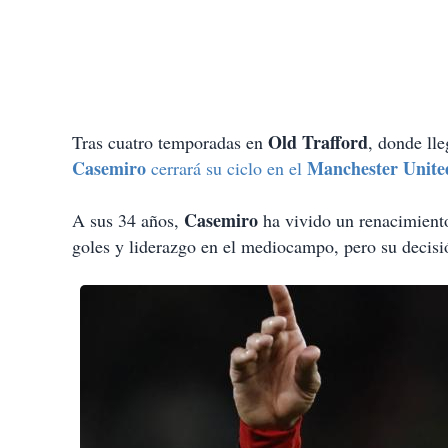
Old Trafford
Tras cuatro temporadas en
, donde ll
Casemiro
Manchester Unite
cerrará su ciclo en el
Casemiro
A sus 34 años,
ha vivido un renacimient
goles y liderazgo en el mediocampo, pero su decisi