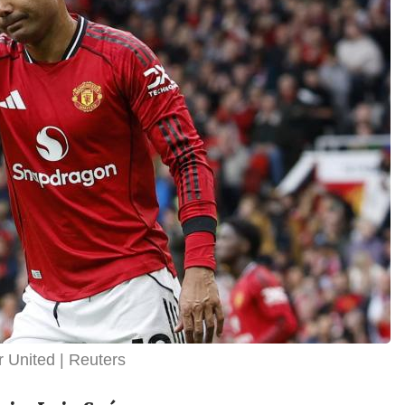
r United
Reuters