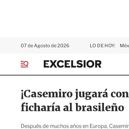
07 de Agosto de 2026
LO DE HOY:
Méxi
E
x
M
c
e
e
n
l
ú
s
¡Casemiro jugará con
i
o
ficharía al brasileño
r
Después de muchos años en Europa, Casemiro 