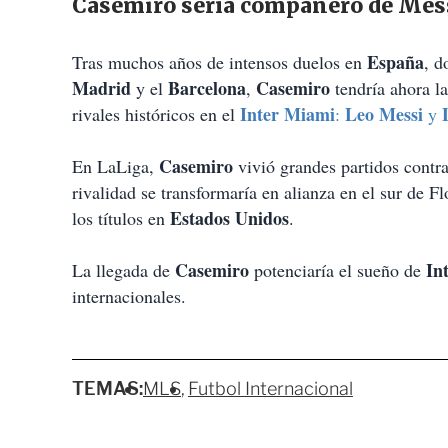
Casemiro sería compañero de Mess
España
Tras muchos años de intensos duelos en
, d
Madrid
Barcelona
Casemiro
y el
,
tendría ahora l
Inter Miami
Leo Messi
rivales históricos en el
:
y
Casemiro
En LaLiga,
vivió grandes partidos contr
rivalidad se transformaría en alianza en el sur de 
Estados Unidos
los títulos en
.
Casemiro
In
La llegada de
potenciaría el sueño de
internacionales.
TEMAS:
MLS
Futbol Internacional