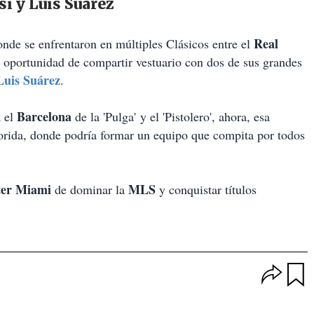
i y Luis Suárez
Real
onde se enfrentaron en múltiples Clásicos entre el
a oportunidad de compartir vestuario con dos de sus grandes
Luis Suárez
.
Barcelona
a el
de la 'Pulga'
y el 'Pistolero'
, ahora, esa
Florida, donde podría formar un equipo que compita por todos
ter Miami
MLS
de dominar la
y conquistar títulos
O
p
u
c
a