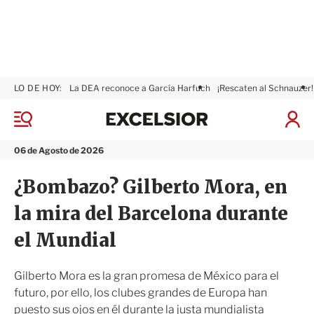
LO DE HOY:
La DEA reconoce a García Harfuch
¡Rescaten al Schnauzer!
E
x
M
I
c
e
n
n
e
i
06 de Agosto de 2026
ú
l
c
s
i
¿Bombazo? Gilberto Mora, en
i
a
o
r
la mira del Barcelona durante
r
S
e
el Mundial
s
i
ó
Gilberto Mora es la gran promesa de México para el
n
futuro, por ello, los clubes grandes de Europa han
puesto sus ojos en él durante la justa mundialista