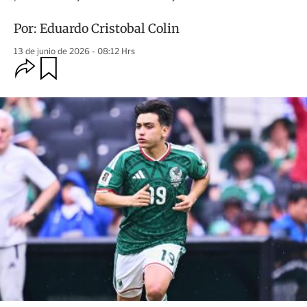
Por:
Eduardo Cristobal Colin
13 de junio de 2026 - 08:12 Hrs
O
G
u
p
a
c
r
i
d
o
a
n
r
e
s
d
e
c
o
m
p
a
r
t
i
r