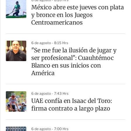
a
México abre este jueves con plata
r
y bronce en los Juegos
t
Centroamericanos
i
r
6 de agosto - 8:15 Hrs
"Se me fue la ilusión de jugar y
ser profesional": Cuauhtémoc
Blanco en sus inicios con
América
6 de agosto - 7:43 Hrs
UAE confía en Isaac del Toro:
firma contrato a largo plazo
6 de agosto - 7:00 Hrs