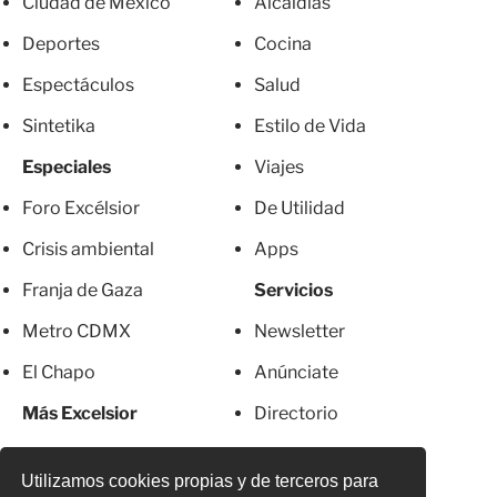
Ciudad de México
Alcaldías
Deportes
Cocina
Espectáculos
Salud
Sintetika
Estilo de Vida
Especiales
Viajes
Foro Excélsior
De Utilidad
Crisis ambiental
Apps
Franja de Gaza
Servicios
Metro CDMX
Newsletter
El Chapo
Anúnciate
Más Excelsior
Directorio
Mujeres
Suscripciones
Utilizamos cookies propias y de terceros para