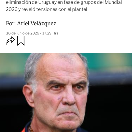
eliminación de Uruguay en fase de grupos del Mundial
2026 y reveló tensiones con el plantel
Por:
Ariel Velázquez
30 de junio de 2026 - 17:29 Hrs
O
G
u
p
a
c
r
i
d
o
a
n
r
e
s
d
e
c
o
m
p
a
r
t