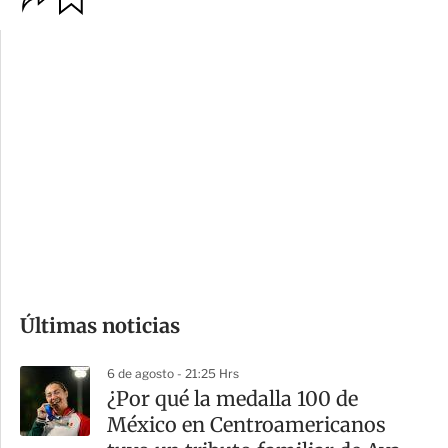
p
u
c
a
i
r
o
d
n
a
e
r
s
d
e
c
o
Últimas noticias
m
p
6 de agosto - 21:25 Hrs
a
¿Por qué la medalla 100 de
r
México en Centroamericanos
t