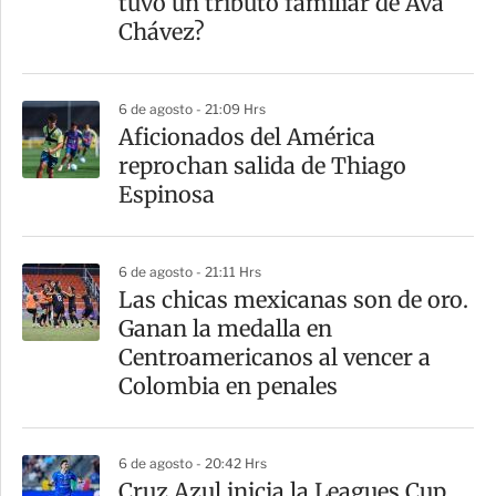
tuvo un tributo familiar de Ava
i
Chávez?
r
6 de agosto - 21:09 Hrs
Aficionados del América
reprochan salida de Thiago
Espinosa
6 de agosto - 21:11 Hrs
Las chicas mexicanas son de oro.
Ganan la medalla en
Centroamericanos al vencer a
Colombia en penales
6 de agosto - 20:42 Hrs
Cruz Azul inicia la Leagues Cup