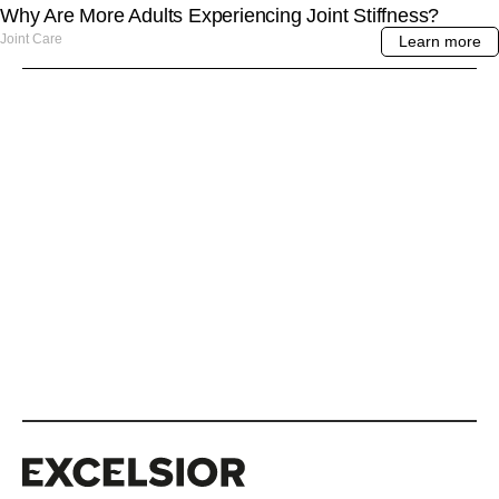
Excelsior
Excelsior