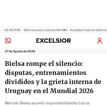
LO DE HOY:
DEA reconoce a García Harfuch
Se jubilan 4 perros detecto
E
x
M
I
c
e
n
n
e
i
07 de Agosto de 2026
ú
l
c
s
i
Bielsa rompe el silencio:
i
a
o
r
disputas, entrenamientos
r
S
e
divididos y la grieta interna de
s
i
Uruguay en el Mundial 2026
ó
n
Marcelo Bielsa asumió responsabilidades tras la