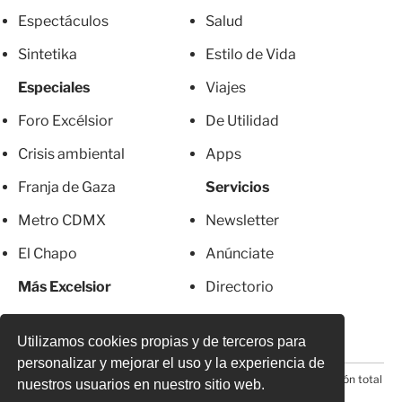
Espectáculos
Salud
Sintetika
Estilo de Vida
Especiales
Viajes
Foro Excélsior
De Utilidad
Crisis ambiental
Apps
Franja de Gaza
Servicios
Metro CDMX
Newsletter
El Chapo
Anúnciate
Más Excelsior
Directorio
Mujeres
Suscripciones
Utilizamos cookies propias y de terceros para
personalizar y mejorar el uso y la experiencia de
© 2026 Todos los derechos reservados. Prohibida la reproducción total
nuestros usuarios en nuestro sitio web.
o parcial, incluyendo cualquier medio electrónico*