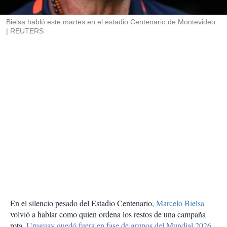
i
r
Bielsa habló este martes en el estadio Centenario de Montevideo.
REUTERS
En el silencio pesado del Estadio Centenario,
Marcelo Bielsa
volvió a hablar como quien ordena los restos de una campaña
rota.
Uruguay quedó fuera en fase de grupos del Mundial 2026