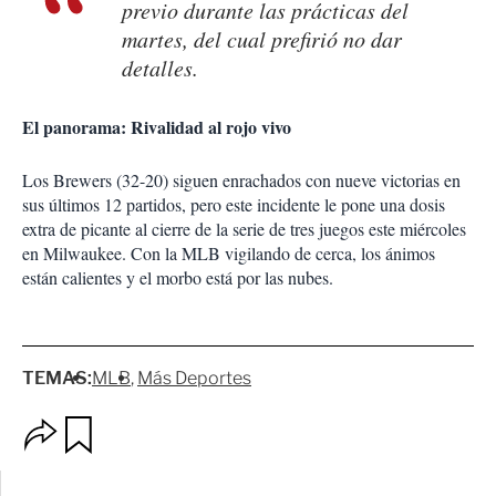
previo durante las prácticas del
martes, del cual prefirió no dar
detalles.
El panorama: Rivalidad al rojo vivo
Los Brewers (32-20) siguen enrachados con nueve victorias en
sus últimos 12 partidos, pero este incidente le pone una dosis
extra de picante al cierre de la serie de tres juegos este miércoles
en Milwaukee. Con la MLB vigilando de cerca, los ánimos
están calientes y el morbo está por las nubes.
TEMAS:
MLB
Más Deportes
O
G
p
u
c
a