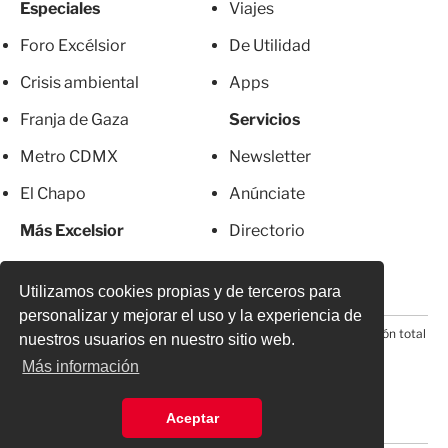
Especiales
Viajes
Foro Excélsior
De Utilidad
Crisis ambiental
Apps
Franja de Gaza
Servicios
Metro CDMX
Newsletter
El Chapo
Anúnciate
Más Excelsior
Directorio
Mujeres
Suscripciones
Utilizamos cookies propias y de terceros para
personalizar y mejorar el uso y la experiencia de
© 2026 Todos los derechos reservados. Prohibida la reproducción total
nuestros usuarios en nuestro sitio web.
o parcial, incluyendo cualquier medio electrónico*
Más información
Aceptar