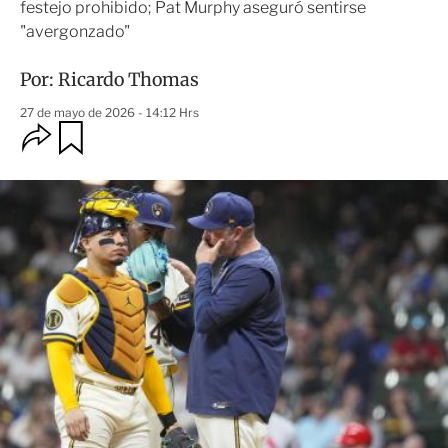
festejo prohibido; Pat Murphy aseguró sentirse
"avergonzado"
Por:
Ricardo Thomas
27 de mayo de 2026 - 14:12 Hrs
O
G
u
p
a
c
r
i
d
o
a
n
r
e
s
d
e
c
o
m
p
a
r
t