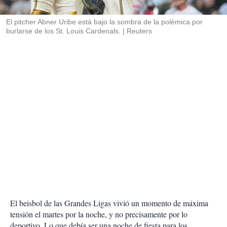
i
r
El pitcher Abner Uribe está bajo la sombra de la polémica por
burlarse de los St. Louis Cardenals.
Reuters
El beisbol de las Grandes Ligas vivió un momento de máxima
tensión el martes por la noche, y no precisamente por lo
deportivo. Lo que debía ser una noche de fiesta para los