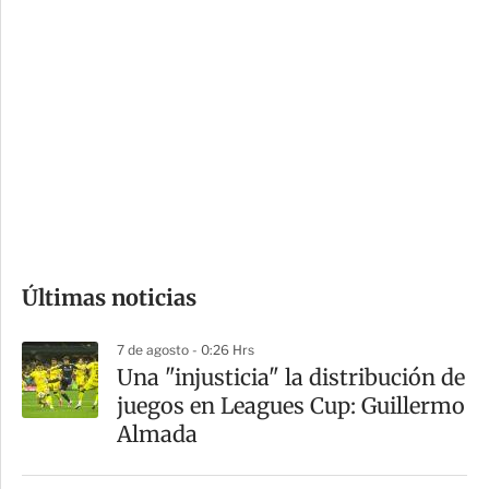
i
r
o
d
n
a
e
r
s
d
e
c
o
Últimas noticias
m
p
7 de agosto - 0:26 Hrs
a
Una "injusticia" la distribución de
r
juegos en Leagues Cup: Guillermo
t
Almada
i
r