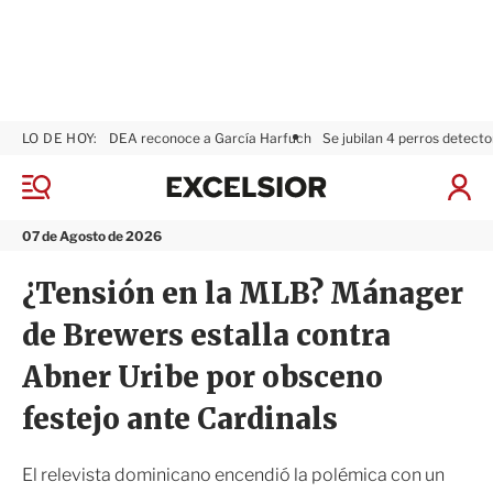
LO DE HOY:
DEA reconoce a García Harfuch
Se jubilan 4 perros detecto
E
x
M
I
c
e
n
n
e
i
07 de Agosto de 2026
ú
l
c
s
i
¿Tensión en la MLB? Mánager
i
a
o
r
de Brewers estalla contra
r
S
e
Abner Uribe por obsceno
s
i
festejo ante Cardinals
ó
n
El relevista dominicano encendió la polémica con un