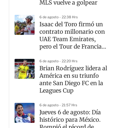
MLS vuelve a golpear
6 de agosto - 22:38 Hrs
Isaac del Toro firmó un
contrato millonario con
UAE Team Emirates,
pero el Tour de Francia
sigue teniendo otro
dueño
6 de agosto - 22:20 Hrs
Brian Rodríguez lidera al
América en su triunfo
ante San Diego FC en la
Leagues Cup
6 de agosto - 21:57 Hrs
Jueves 6 de agosto: Día
histórico para México.
Rompió el récord de