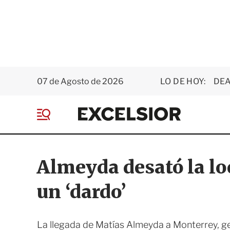
07 de Agosto de 2026
LO DE HOY:
DEA
E
x
M
c
e
e
n
l
ú
s
Almeyda desató la lo
i
o
un ‘dardo’
r
La llegada de Matías Almeyda a Monterrey, gen