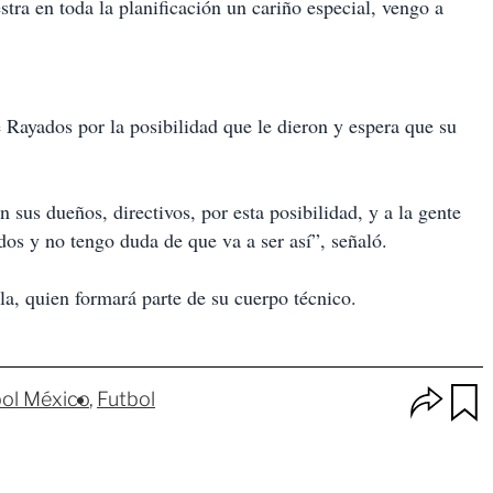
ra en toda la planificación un cariño especial, vengo a
 Rayados por la posibilidad que le dieron y espera que su
sus dueños, directivos, por esta posibilidad, y a la gente
dos y no tengo duda de que va a ser así”, señaló.
la, quien formará parte de su cuerpo técnico.
O
ol México
Futbol
p
u
c
a
i
r