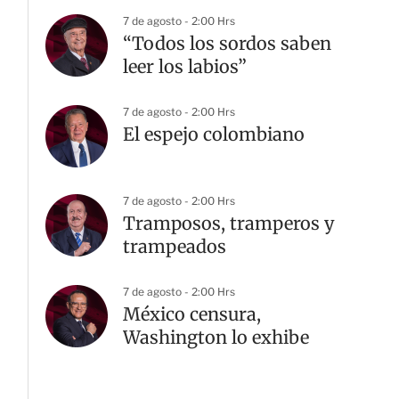
7 de agosto - 2:00 Hrs
“Todos los sordos saben
leer los labios”
7 de agosto - 2:00 Hrs
El espejo colombiano
7 de agosto - 2:00 Hrs
Tramposos, tramperos y
trampeados
7 de agosto - 2:00 Hrs
México censura,
G
Washington lo exhibe