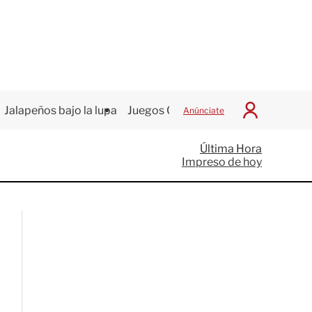
Jalapeños bajo la lupa
Juegos Centroamericanos
Anúnciate
I
n
i
Última Hora
c
Impreso de hoy
i
a
r
S
e
s
i
ó
n