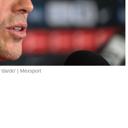
‘dardo’
Mexsport