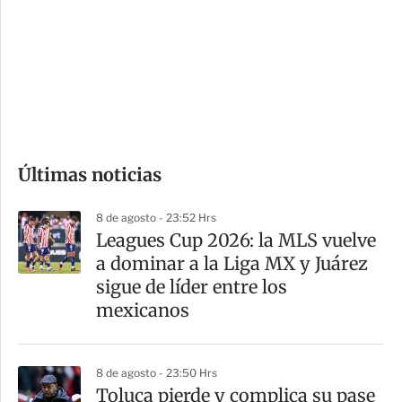
n
a
e
r
s
d
e
c
o
Últimas noticias
m
p
8 de agosto - 23:52 Hrs
a
Leagues Cup 2026: la MLS vuelve
r
a dominar a la Liga MX y Juárez
t
sigue de líder entre los
i
mexicanos
r
8 de agosto - 23:50 Hrs
Toluca pierde y complica su pase