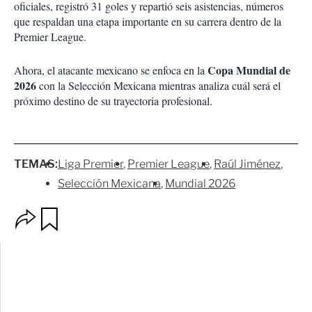
oficiales, registró 31 goles y repartió seis asistencias, números
que respaldan una etapa importante en su carrera dentro de la
Premier League.
Copa Mundial de
Ahora, el atacante mexicano se enfoca en la
2026
con la Selección Mexicana mientras analiza cuál será el
próximo destino de su trayectoria profesional.
TEMAS:
Liga Premier
Premier League
Raúl Jiménez
Selección Mexicana
Mundial 2026
O
G
p
u
c
a
i
r
o
d