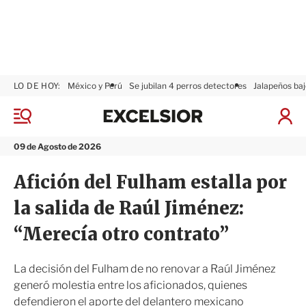
LO DE HOY:
México y Perú
Se jubilan 4 perros detectores
Jalapeños baj
E
x
M
I
c
e
n
n
e
i
09 de Agosto de 2026
ú
l
c
s
i
Afición del Fulham estalla por
i
a
o
r
la salida de Raúl Jiménez:
r
S
e
“Merecía otro contrato”
s
i
ó
La decisión del Fulham de no renovar a Raúl Jiménez
n
generó molestia entre los aficionados, quienes
defendieron el aporte del delantero mexicano