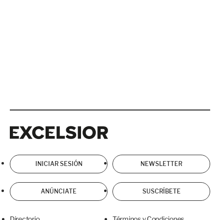
Excelsior
Excelsior
INICIAR SESIÓN
NEWSLETTER
ANÚNCIATE
SUSCRÍBETE
Directorio
Términos y Condiciones